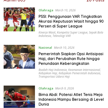
Olahraga
March 10, 2026
PSSI: Penggunaan VAR Tingkatkan
Akurasi Keputusan Wasit hingga 90
Persen di Super League
Kinerja Wasit
,
Kompetisi Super League
,
Sepak Bola
Indonesia
,
Teknologi VAR
Nasional
March 10, 2026
Pemerintah Siapkan Opsi Antisipasi
Haji, dari Perubahan Rute hingga
Penundaan Keberangkatan
Ibadah Haji Indonesia
,
Keamanan Internasional
,
Kebijakan Haji
,
Kebijakan Pemerintah Indonesia
,
Transportasi Udara Haji
Olahraga
March 9, 2026
Bima Abdi: Potensi Atlet Tenis Meja
Indonesia Mampu Bersaing di Level
Dunia