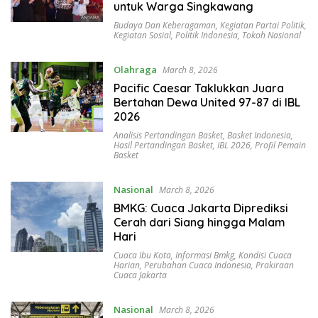
untuk Warga Singkawang
Budaya Dan Keberagaman
,
Kegiatan Partai Politik
,
Kegiatan Sosial
,
Politik Indonesia
,
Tokoh Nasional
Olahraga
March 8, 2026
Pacific Caesar Taklukkan Juara
Bertahan Dewa United 97-87 di IBL
2026
Analisis Pertandingan Basket
,
Basket Indonesia
,
Hasil Pertandingan Basket
,
IBL 2026
,
Profil Pemain
Basket
Nasional
March 8, 2026
BMKG: Cuaca Jakarta Diprediksi
Cerah dari Siang hingga Malam
Hari
Cuaca Ibu Kota
,
Informasi Bmkg
,
Kondisi Cuaca
Harian
,
Perubahan Cuaca Indonesia
,
Prakiraan
Cuaca Jakarta
Nasional
March 8, 2026