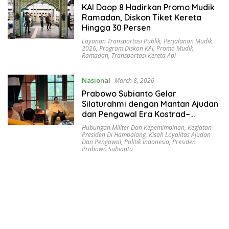
KAI Daop 8 Hadirkan Promo Mudik
Ramadan, Diskon Tiket Kereta
Hingga 30 Persen
Layanan Transportasi Publik
,
Perjalanan Mudik
2026
,
Program Diskon KAI
,
Promo Mudik
Ramadan
,
Transportasi Kereta Api
Nasional
March 8, 2026
Prabowo Subianto Gelar
Silaturahmi dengan Mantan Ajudan
dan Pengawal Era Kostrad–
Kopassus di Hambalang
Hubungan Militer Dan Kepemimpinan
,
Kegiatan
Presiden Di Hambalang
,
Kisah Loyalitas Ajudan
Dan Pengawal
,
Politik Indonesia
,
Presiden
Prabowo Subianto