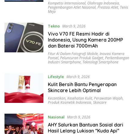
Kompetisi Internasional
,
Olahraga Indonesia
,
Pengembangan Atlet Nasional
,
Prestasi Atlet
,
Tenis
Meja
Tekno
March 9, 2026
Vivo V70 FE Resmi Hadir di
Indonesia, Usung Kamera 200MP
dan Baterai 7000mAh
Fitur AI Dalam Fotografi Mobile
,
Inovasi Kamera
Ponsel
,
Peluncuran Produk Gadget
,
Perkembangan
Industri Smartphone
,
Teknologi Smartphone
Lifestyle
March 9, 2026
Kulit Bersih Bantu Penyerapan
Skincare Lebih Optimal
Kecantikan
,
Kesehatan Kulit
,
Perawatan Wajah
,
Produk Kosmetik Indonesia
,
Skincare
Nasional
March 9, 2026
AHY Salurkan Bantuan Sosial dari
Hasil Lelang Lukisan “Kuda Api”