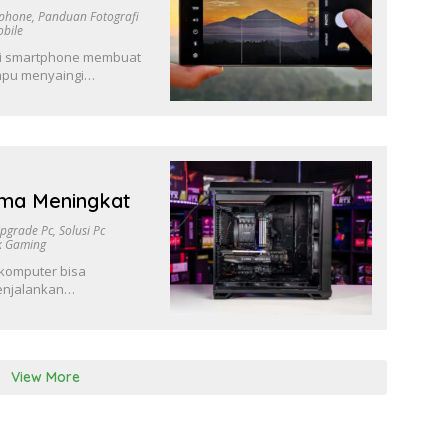
tphone
,
Panduan Fotografi
obile
ogi smartphone membuat
mpu menyaingi…
rma Meningkat
pgrade Pc
,
Solusi Pc
k Gaming
 komputer bisa
menjalankan…
View More