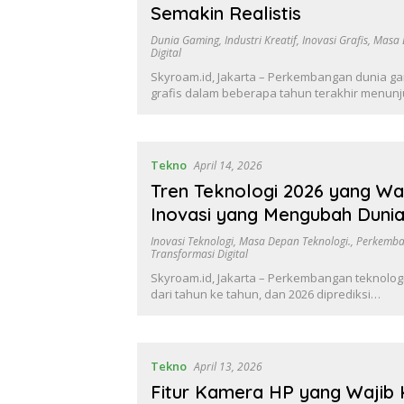
Semakin Realistis
Dunia Gaming
,
Industri Kreatif
,
Inovasi Grafis
,
Masa 
Digital
Skyroam.id, Jakarta – Perkembangan dunia ga
grafis dalam beberapa tahun terakhir menun
Tekno
April 14, 2026
Tren Teknologi 2026 yang Waj
Inovasi yang Mengubah Dunia 
Inovasi Teknologi
,
Masa Depan Teknologi.
,
Perkemba
Transformasi Digital
Skyroam.id, Jakarta – Perkembangan teknologi
dari tahun ke tahun, dan 2026 diprediksi…
Tekno
April 13, 2026
Fitur Kamera HP yang Wajib