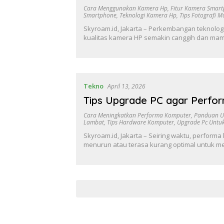
Cara Menggunakan Kamera Hp
,
Fitur Kamera Smar
Smartphone
,
Teknologi Kamera Hp
,
Tips Fotografi M
Skyroam.id, Jakarta – Perkembangan teknol
kualitas kamera HP semakin canggih dan ma
Tekno
April 13, 2026
Tips Upgrade PC agar Perfo
Cara Meningkatkan Performa Komputer
,
Panduan U
Lambat
,
Tips Hardware Komputer
,
Upgrade Pc Untu
Skyroam.id, Jakarta – Seiring waktu, performa
menurun atau terasa kurang optimal untuk 