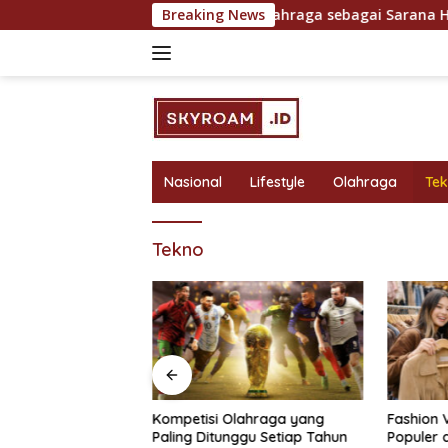
Skip
uk Hasil Maksimal
Breaking News
Olahraga sebagai Sarana Hiburan d
to
content
Nasional
Lifestyle
Olahraga
Te
Tekno
bagai Sarana
Kompetisi Olahraga yang
Fashion 
 Rekreasi yang
Paling Ditunggu Setiap Tahun
Populer 