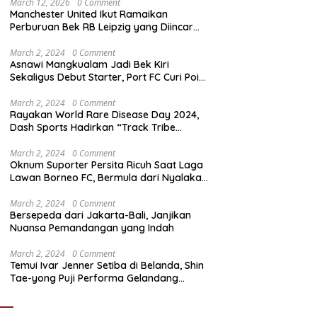
March 12, 2026
0 Comment
Manchester United Ikut Ramaikan
Perburuan Bek RB Leipzig yang Diincar
Liverpool dan Arsenal
March 2, 2024
0 Comment
Asnawi Mangkualam Jadi Bek Kiri
Sekaligus Debut Starter, Port FC Curi Poin
Penting di Kandang Khon Kaen United
March 2, 2024
0 Comment
Rayakan World Rare Disease Day 2024,
Dash Sports Hadirkan “Track Tribe
Showdown”
March 2, 2024
0 Comment
Oknum Suporter Persita Ricuh Saat Laga
Lawan Borneo FC, Bermula dari Nyalakan
Flare
March 2, 2024
0 Comment
Bersepeda dari Jakarta-Bali, Janjikan
Nuansa Pemandangan yang Indah
March 2, 2024
0 Comment
Temui Ivar Jenner Setiba di Belanda, Shin
Tae-yong Puji Performa Gelandang
Timnas Indonesia meski FC Utrecht Kalah