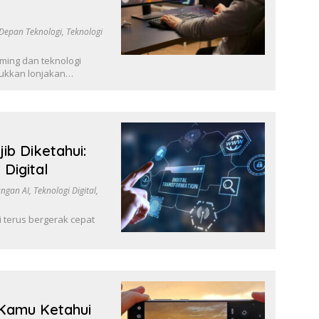
Depan Teknologi
,
Teknologi
ming dan teknologi
jukkan lonjakan…
ib Diketahui:
Digital
ngan AI
,
Teknologi Digital
,
 terus bergerak cepat
 Kamu Ketahui