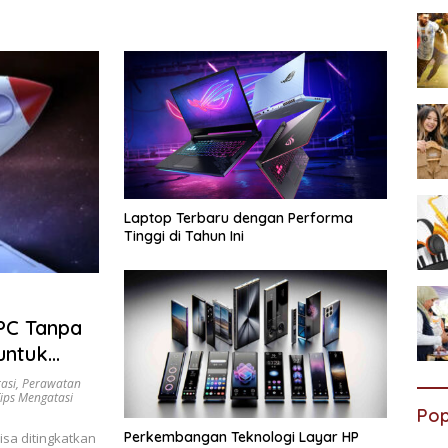
Laptop Terbaru dengan Performa
Tinggi di Tahun Ini
PC Tanpa
untuk
asi
,
Perawatan
ips Mengatasi
Pop
Perkembangan Teknologi Layar HP
isa ditingkatkan