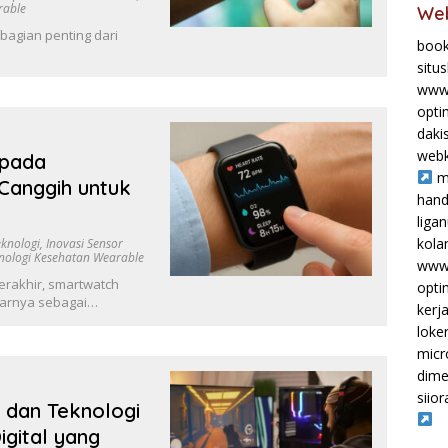
rable
Web
 bagian penting dari
book
situ
www.
opti
daki
webk
 pada
m
Canggih untuk
hand
liga
kol
knologi
,
Inovasi Sensor
nologi Kesehatan Wearable
www.
erakhir, smartwatch
opti
sarnya sebagai…
kerj
loke
micr
dime
siior
dan Teknologi
igital yang