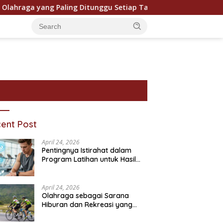
a yang Paling Ditunggu Setiap Tahun oleh Penggemar Dunia
ent Post
April 24, 2026
Pentingnya Istirahat dalam
Program Latihan untuk Hasil
Maksimal
April 24, 2026
Olahraga sebagai Sarana
Hiburan dan Rekreasi yang
ram Bantuan Sosial dan
Pentingnya Pendidikan
P
Semakin Digemari
ivitasnya
Karakter dalam Kehidupan
T