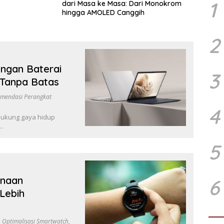
1
dari Masa ke Masa: Dari Monokrom
hingga AMOLED Canggih
2
ngan Baterai
3
 Tanpa Batas
mendasi Perangkat
4
dukung gaya hidup
n…
5
unaan
6
Lebih
,
Optimalisasi Smartwatch
,