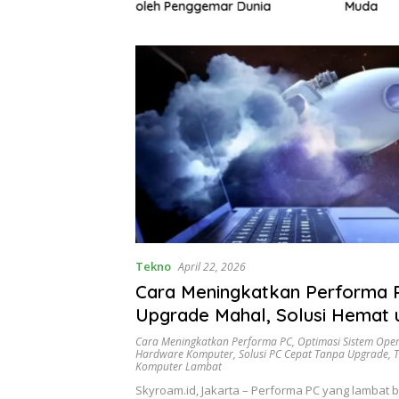
gemari
oleh Penggemar Dunia
Muda
Tekno
April 22, 2026
Cara Meningkatkan Performa 
Upgrade Mahal, Solusi Hemat 
Komputer Lebih Cepat
Cara Meningkatkan Performa PC
,
Optimasi Sistem Oper
Hardware Komputer
,
Solusi PC Cepat Tanpa Upgrade
,
T
Komputer Lambat
Skyroam.id, Jakarta – Performa PC yang lambat b