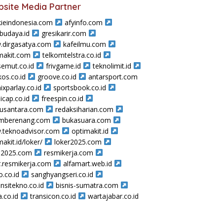
site Media Partner
ieindonesia.com
afyinfo.com
sbudaya.id
gresikarir.com
dirgasatya.com
kafeilmu.com
makit.com
telkomtelstra.co.id
semut.co.id
frivgame.id
teknolimit.id
os.co.id
groove.co.id
antarsport.com
ixparlay.co.id
sportsbook.co.id
icap.co.id
freespin.co.id
nusantara.com
redaksiharian.com
amberenang.com
bukasuara.com
teknoadvisor.com
optimakit.id
makit.id/loker/
loker2025.com
a2025.com
resmikerja.com
r.resmikerja.com
alfamart.web.id
o.co.id
sanghyangseri.co.id
nsitekno.co.id
bisnis-sumatra.com
a.co.id
transicon.co.id
wartajabar.co.id