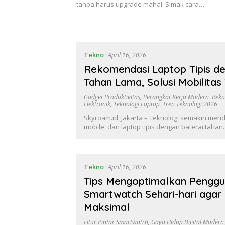
tanpa harus upgrade mahal. Simak cara…
Tekno
April 16, 2026
Rekomendasi Laptop Tipis de
Tahan Lama, Solusi Mobilitas
Gadget Produktivitas
,
Perangkat Kerja Modern
,
Reko
Elektronik
,
Teknologi Laptop
,
Tren Teknologi 2026
Skyroam.id, Jakarta – Teknologi semakin men
mobile, dan laptop tipis dengan baterai taha
Tekno
April 16, 2026
Tips Mengoptimalkan Pengg
Smartwatch Sehari-hari agar 
Maksimal
Fitur Pintar Smartwatch
,
Gaya Hidup Digital Modern