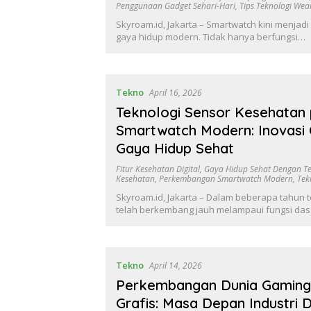
Penggunaan Gadget Sehari-Hari
,
Tips Teknologi Wea
Skyroam.id, Jakarta – Smartwatch kini menjadi
gaya hidup modern. Tidak hanya berfungsi…
Tekno
April 16, 2026
Teknologi Sensor Kesehatan
Smartwatch Modern: Inovasi 
Gaya Hidup Sehat
Fitur Kesehatan Digital
,
Gaya Hidup Sehat Dengan Te
Kesehatan
,
Perkembangan Smartwatch Modern
,
Tek
Skyroam.id, Jakarta – Dalam beberapa tahun t
telah berkembang jauh melampaui fungsi da
Tekno
April 14, 2026
Perkembangan Dunia Gaming 
Grafis: Masa Depan Industri D