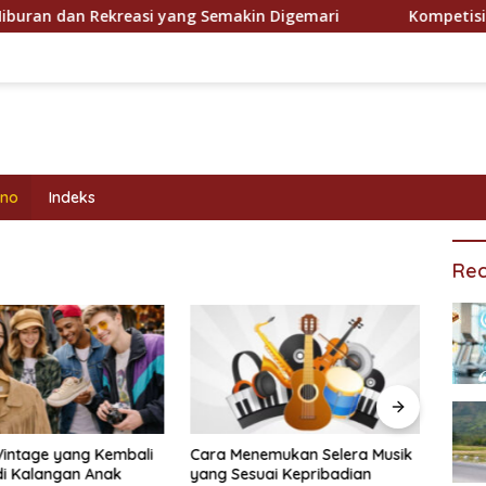
an Rekreasi yang Semakin Digemari
Kompetisi Olahrag
kno
Indeks
Rec
Vintage yang Kembali
Cara Menemukan Selera Musik
Prog
di Kalangan Anak
yang Sesuai Kepribadian
Efekt