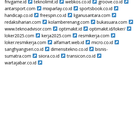
frivgame.id
teknolimit.id
webkos.co.id
groove.co.id
antarsport.com
mixparlay.co.id
sportsbook.co.id
handicap.co.id
freespin.co.id
liganusantara.com
redaksiharian.com
kolamberenang.com
bukasuara.com
www.teknoadvisor.com
optimakit.id
optimakit.id/loker/
loker2025.com
kerja2025.com
resmikerja.com
loker.resmikerja.com
alfamart.web.id
micro.co.id
sanghyangseri.co.id
dimensitekno.co.id
bisnis-
sumatra.com
siiora.co.id
transicon.co.id
wartajabar.co.id