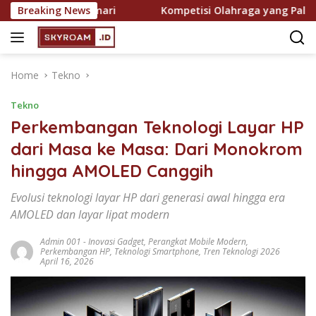
Skip
makin Digemari
Breaking News
Kompetisi Olahraga yang Paling Ditun
to
content
Home
Tekno
Tekno
Perkembangan Teknologi Layar HP
dari Masa ke Masa: Dari Monokrom
hingga AMOLED Canggih
Evolusi teknologi layar HP dari generasi awal hingga era
AMOLED dan layar lipat modern
Admin 001
-
Inovasi Gadget
,
Perangkat Mobile Modern
,
Perkembangan HP
,
Teknologi Smartphone
,
Tren Teknologi 2026
April 16, 2026