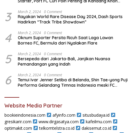
Starter, Port FC Curi Poin Penting di Kandang Khon
Kaen United
3
March 2, 2024
0 Comment
Rayakan World Rare Disease Day 2024, Dash Sports
Hadirkan “Track Tribe Showdown”
4
March 2, 2024
0 Comment
Oknum Suporter Persita Ricuh Saat Laga Lawan
Borneo FC, Bermula dari Nyalakan Flare
5
March 2, 2024
0 Comment
Bersepeda dari Jakarta-Bali, Janjikan Nuansa
Pemandangan yang Indah
6
March 2, 2024
0 Comment
Temui Ivar Jenner Setiba di Belanda, Shin Tae-yong Puji
Performa Gelandang Timnas Indonesia meski FC
Utrecht Kalah
Website Media Partner
bookieindonesia.com
afyinfo.com
situsbudaya.id
gresikarir.com
www.dirgasatya.com
kafeilmu.com
optimakit.com
telkomtelstra.co.id
dakisemut.co.id