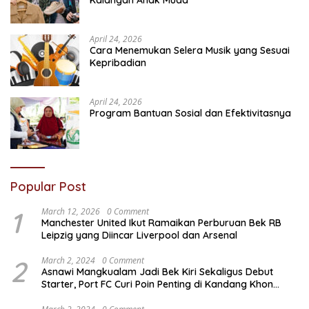
Kalangan Anak Muda
April 24, 2026
Cara Menemukan Selera Musik yang Sesuai
Kepribadian
April 24, 2026
Program Bantuan Sosial dan Efektivitasnya
Popular Post
1
March 12, 2026
0 Comment
Manchester United Ikut Ramaikan Perburuan Bek RB
Leipzig yang Diincar Liverpool dan Arsenal
2
March 2, 2024
0 Comment
Asnawi Mangkualam Jadi Bek Kiri Sekaligus Debut
Starter, Port FC Curi Poin Penting di Kandang Khon
Kaen United