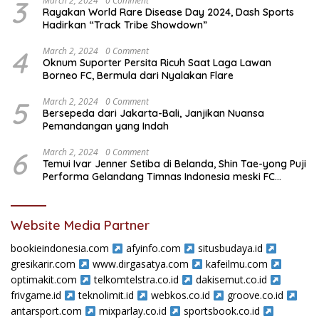
3
March 2, 2024
0 Comment
Rayakan World Rare Disease Day 2024, Dash Sports
Hadirkan “Track Tribe Showdown”
4
March 2, 2024
0 Comment
Oknum Suporter Persita Ricuh Saat Laga Lawan
Borneo FC, Bermula dari Nyalakan Flare
5
March 2, 2024
0 Comment
Bersepeda dari Jakarta-Bali, Janjikan Nuansa
Pemandangan yang Indah
6
March 2, 2024
0 Comment
Temui Ivar Jenner Setiba di Belanda, Shin Tae-yong Puji
Performa Gelandang Timnas Indonesia meski FC
Utrecht Kalah
Website Media Partner
bookieindonesia.com
afyinfo.com
situsbudaya.id
gresikarir.com
www.dirgasatya.com
kafeilmu.com
optimakit.com
telkomtelstra.co.id
dakisemut.co.id
frivgame.id
teknolimit.id
webkos.co.id
groove.co.id
antarsport.com
mixparlay.co.id
sportsbook.co.id