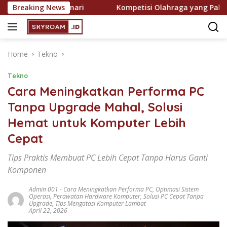
Skip
makin Digemari
Breaking News
Kompetisi Olahraga yang Paling Ditun
to
content
Home
Tekno
Tekno
Cara Meningkatkan Performa PC
Tanpa Upgrade Mahal, Solusi
Hemat untuk Komputer Lebih
Cepat
Tips Praktis Membuat PC Lebih Cepat Tanpa Harus Ganti
Komponen
Admin 001
-
Cara Meningkatkan Performa PC
,
Optimasi Sistem
Operasi
,
Perawatan Hardware Komputer
,
Solusi PC Cepat Tanpa
Upgrade
,
Tips Mengatasi Komputer Lambat
April 22, 2026