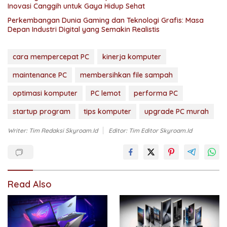
Inovasi Canggih untuk Gaya Hidup Sehat
Perkembangan Dunia Gaming dan Teknologi Grafis: Masa
Depan Industri Digital yang Semakin Realistis
cara mempercepat PC
kinerja komputer
maintenance PC
membersihkan file sampah
optimasi komputer
PC lemot
performa PC
startup program
tips komputer
upgrade PC murah
Writer: Tim Redaksi Skyroam.id
Editor: Tim Editor Skyroam.id
Read Also