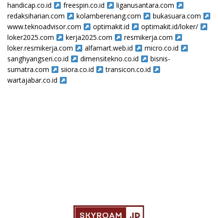
handicap.co.id
freespin.co.id
liganusantara.com
redaksiharian.com
kolamberenang.com
bukasuara.com
www.teknoadvisor.com
optimakit.id
optimakit.id/loker/
loker2025.com
kerja2025.com
resmikerja.com
loker.resmikerja.com
alfamart.web.id
micro.co.id
sanghyangseri.co.id
dimensitekno.co.id
bisnis-
sumatra.com
siiora.co.id
transicon.co.id
wartajabar.co.id