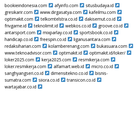
bookieindonesia.com
afyinfo.com
situsbudaya.id
gresikarir.com
www.dirgasatya.com
kafeilmu.com
optimakit.com
telkomtelstra.co.id
dakisemut.co.id
frivgame.id
teknolimit.id
webkos.co.id
groove.co.id
antarsport.com
mixparlay.co.id
sportsbook.co.id
handicap.co.id
freespin.co.id
liganusantara.com
redaksiharian.com
kolamberenang.com
bukasuara.com
www.teknoadvisor.com
optimakit.id
optimakit.id/loker/
loker2025.com
kerja2025.com
resmikerja.com
loker.resmikerja.com
alfamart.web.id
micro.co.id
sanghyangseri.co.id
dimensitekno.co.id
bisnis-
sumatra.com
siiora.co.id
transicon.co.id
wartajabar.co.id