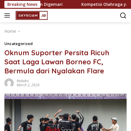
Skip
si yang Semakin Digemari
Breaking News
Kompetisi Olahraga yang Pa
to
content
Home
Uncategorized
Oknum Suporter Persita Ricuh
Saat Laga Lawan Borneo FC,
Bermula dari Nyalakan Flare
Redaksi
March 2, 2024