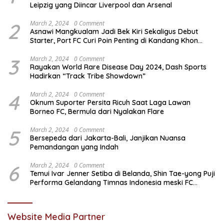
Leipzig yang Diincar Liverpool dan Arsenal
2
March 2, 2024
0 Comment
Asnawi Mangkualam Jadi Bek Kiri Sekaligus Debut
Starter, Port FC Curi Poin Penting di Kandang Khon
Kaen United
3
March 2, 2024
0 Comment
Rayakan World Rare Disease Day 2024, Dash Sports
Hadirkan “Track Tribe Showdown”
4
March 2, 2024
0 Comment
Oknum Suporter Persita Ricuh Saat Laga Lawan
Borneo FC, Bermula dari Nyalakan Flare
5
March 2, 2024
0 Comment
Bersepeda dari Jakarta-Bali, Janjikan Nuansa
Pemandangan yang Indah
6
March 2, 2024
0 Comment
Temui Ivar Jenner Setiba di Belanda, Shin Tae-yong Puji
Performa Gelandang Timnas Indonesia meski FC
Utrecht Kalah
Website Media Partner