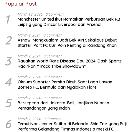
Popular Post
1
March 12, 2026
0 Comment
Manchester United Ikut Ramaikan Perburuan Bek RB
Leipzig yang Diincar Liverpool dan Arsenal
2
March 2, 2024
0 Comment
Asnawi Mangkualam Jadi Bek Kiri Sekaligus Debut
Starter, Port FC Curi Poin Penting di Kandang Khon
Kaen United
3
March 2, 2024
0 Comment
Rayakan World Rare Disease Day 2024, Dash Sports
Hadirkan “Track Tribe Showdown”
4
March 2, 2024
0 Comment
Oknum Suporter Persita Ricuh Saat Laga Lawan
Borneo FC, Bermula dari Nyalakan Flare
5
March 2, 2024
0 Comment
Bersepeda dari Jakarta-Bali, Janjikan Nuansa
Pemandangan yang Indah
6
March 2, 2024
0 Comment
Temui Ivar Jenner Setiba di Belanda, Shin Tae-yong Puji
Performa Gelandang Timnas Indonesia meski FC