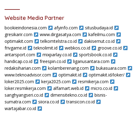
Utrecht Kalah
Website Media Partner
bookieindonesia.com
afyinfo.com
situsbudaya.id
gresikarir.com
www.dirgasatya.com
kafeilmu.com
optimakit.com
telkomtelstra.co.id
dakisemut.co.id
frivgame.id
teknolimit.id
webkos.co.id
groove.co.id
antarsport.com
mixparlay.co.id
sportsbook.co.id
handicap.co.id
freespin.co.id
liganusantara.com
redaksiharian.com
kolamberenang.com
bukasuara.com
www.teknoadvisor.com
optimakit.id
optimakit.id/loker/
loker2025.com
kerja2025.com
resmikerja.com
loker.resmikerja.com
alfamart.web.id
micro.co.id
sanghyangseri.co.id
dimensitekno.co.id
bisnis-
sumatra.com
siiora.co.id
transicon.co.id
wartajabar.co.id