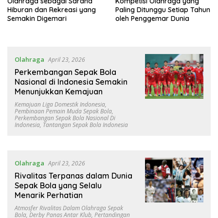
Olahraga sebagai Sarana
Kompetisi Olahraga yang
Hiburan dan Rekreasi yang
Paling Ditunggu Setiap Tahun
Semakin Digemari
oleh Penggemar Dunia
Olahraga
April 23, 2026
Perkembangan Sepak Bola
Nasional di Indonesia Semakin
Menunjukkan Kemajuan
Kemajuan Liga Domestik Indonesia
,
Pembinaan Pemain Muda Sepak Bola
,
Perkembangan Sepak Bola Nasional Di
Indonesia
,
Tantangan Sepak Bola Indonesia
Olahraga
April 23, 2026
Rivalitas Terpanas dalam Dunia
Sepak Bola yang Selalu
Menarik Perhatian
Atmosfer Rivalitas Dalam Olahraga Sepak
Bola
,
Derby Panas Antar Klub
,
Pertandingan