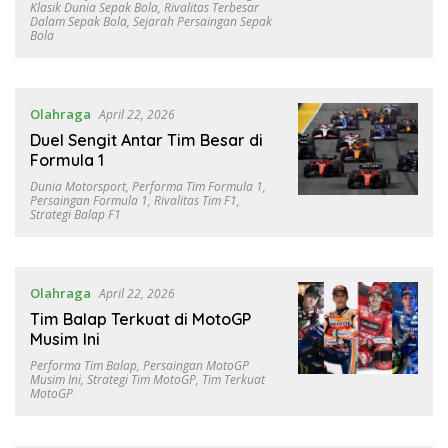
Klasik Dunia Sepak Bola
,
Rivalitas Terbesar
Dalam Sepak Bola
,
Sejarah Persaingan Sepak
Bola
Olahraga
April 22, 2026
Duel Sengit Antar Tim Besar di
Formula 1
Dunia Motorsport
,
Performa Tim Formula 1
,
Persaingan Formula 1
,
Rivalitas Tim F1
,
Strategi Balap F1
Olahraga
April 22, 2026
Tim Balap Terkuat di MotoGP
Musim Ini
Performa Tim Balap
,
Persaingan MotoGP
Musim Ini
,
Strategi Tim MotoGP
,
Tim Terkuat
MotoGP