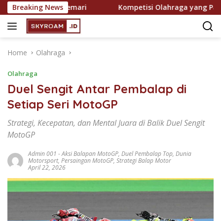
Skip
Semakin Digemari
Breaking News
Kompetisi Olahraga yang Paling Dit
to
content
Home
Olahraga
Olahraga
Duel Sengit Antar Pembalap di
Setiap Seri MotoGP
Strategi, Kecepatan, dan Mental Juara di Balik Duel Sengit
MotoGP
Admin 001
-
Aksi Balapan MotoGP
,
Duel Pembalap Top
,
Dunia
Motorsport
,
Persaingan MotoGP
,
Strategi Balap Motor
April 22, 2026