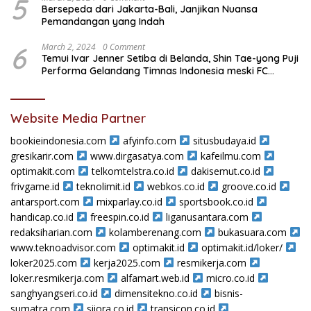
5
Bersepeda dari Jakarta-Bali, Janjikan Nuansa
Pemandangan yang Indah
6
March 2, 2024
0 Comment
Temui Ivar Jenner Setiba di Belanda, Shin Tae-yong Puji
Performa Gelandang Timnas Indonesia meski FC
Utrecht Kalah
Website Media Partner
bookieindonesia.com
afyinfo.com
situsbudaya.id
gresikarir.com
www.dirgasatya.com
kafeilmu.com
optimakit.com
telkomtelstra.co.id
dakisemut.co.id
frivgame.id
teknolimit.id
webkos.co.id
groove.co.id
antarsport.com
mixparlay.co.id
sportsbook.co.id
handicap.co.id
freespin.co.id
liganusantara.com
redaksiharian.com
kolamberenang.com
bukasuara.com
www.teknoadvisor.com
optimakit.id
optimakit.id/loker/
loker2025.com
kerja2025.com
resmikerja.com
loker.resmikerja.com
alfamart.web.id
micro.co.id
sanghyangseri.co.id
dimensitekno.co.id
bisnis-
sumatra.com
siiora.co.id
transicon.co.id