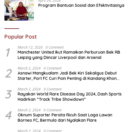
April 24, 2026
Program Bantuan Sosial dan Efektivitasnya
Popular Post
1
March 12, 2026
0 Comment
Manchester United Ikut Ramaikan Perburuan Bek RB
Leipzig yang Diincar Liverpool dan Arsenal
2
March 2, 2024
0 Comment
Asnawi Mangkualam Jadi Bek Kiri Sekaligus Debut
Starter, Port FC Curi Poin Penting di Kandang Khon
Kaen United
3
March 2, 2024
0 Comment
Rayakan World Rare Disease Day 2024, Dash Sports
Hadirkan “Track Tribe Showdown”
4
March 2, 2024
0 Comment
Oknum Suporter Persita Ricuh Saat Laga Lawan
Borneo FC, Bermula dari Nyalakan Flare
March 2, 2024
0 Comment