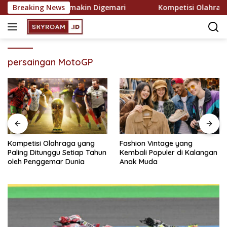
Skip
Rekreasi yang Semakin Digemari
Breaking News
Kompetisi Olahraga y
to
content
persaingan MotoGP
Kompetisi Olahraga yang
Fashion Vintage yang
Paling Ditunggu Setiap Tahun
Kembali Populer di Kalangan
oleh Penggemar Dunia
Anak Muda