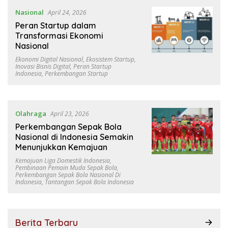
Nasional
April 24, 2026
Peran Startup dalam
Transformasi Ekonomi
Nasional
Ekonomi Digital Nasional
,
Ekosistem Startup
,
Inovasi Bisnis Digital
,
Peran Startup
Indonesia
,
Perkembangan Startup
Olahraga
April 23, 2026
Perkembangan Sepak Bola
Nasional di Indonesia Semakin
Menunjukkan Kemajuan
Kemajuan Liga Domestik Indonesia
,
Pembinaan Pemain Muda Sepak Bola
,
Perkembangan Sepak Bola Nasional Di
Indonesia
,
Tantangan Sepak Bola Indonesia
Berita Terbaru