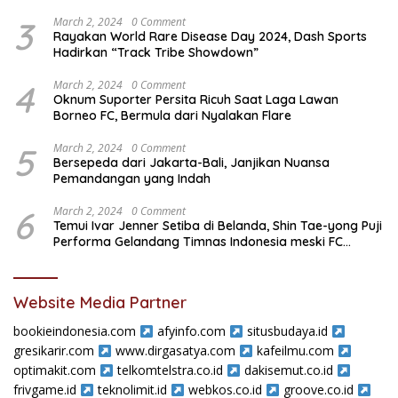
Kaen United
3
March 2, 2024
0 Comment
Rayakan World Rare Disease Day 2024, Dash Sports
Hadirkan “Track Tribe Showdown”
4
March 2, 2024
0 Comment
Oknum Suporter Persita Ricuh Saat Laga Lawan
Borneo FC, Bermula dari Nyalakan Flare
5
March 2, 2024
0 Comment
Bersepeda dari Jakarta-Bali, Janjikan Nuansa
Pemandangan yang Indah
6
March 2, 2024
0 Comment
Temui Ivar Jenner Setiba di Belanda, Shin Tae-yong Puji
Performa Gelandang Timnas Indonesia meski FC
Utrecht Kalah
Website Media Partner
bookieindonesia.com
afyinfo.com
situsbudaya.id
gresikarir.com
www.dirgasatya.com
kafeilmu.com
optimakit.com
telkomtelstra.co.id
dakisemut.co.id
frivgame.id
teknolimit.id
webkos.co.id
groove.co.id