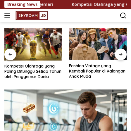
Skip
g Semakin Digemari
Breaking News
Kompetisi Olahraga yang Paling D
to
content
Fashion Vintage yang
Cara Menemukan Selera
Kembali Populer di Kalangan
Musik yang Sesuai
Anak Muda
Kepribadian