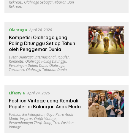
Rekreasi
,
Olahraga Sebagai Hiburan Dan
Rekreasi
Olahraga
April 24, 2026
Kompetisi Olahraga yang
Paling Ditunggu Setiap Tahun
oleh Penggemar Dunia
Event Olahraga Internasional Populer
,
Kompetisi Olahraga Paling Ditunggu
,
Persaingan Dalam Dunia Olahraga
,
Turnamen Olahraga Tahunan Dunia
Lifestyle
April 24, 2026
Fashion Vintage yang Kembali
Populer di Kalangan Anak Muda
Fashion Berkelanjutan
,
Gaya Retro Anak
Muda
,
Inspirasi Outfit Vintage
,
Perkembangan Thrift Shop
,
Tren Fashion
Vintage