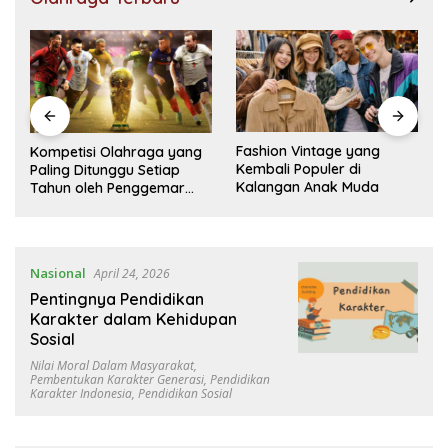
Fashion Vintage yang
Cara Menemukan Selera
Kembali Populer di
Musik yang Sesuai
Kalangan Anak Muda
Kepribadian
Nasional
April 24, 2026
Pentingnya Pendidikan
Karakter dalam Kehidupan
Sosial
Nilai Moral Dalam Masyarakat
,
Pembentukan Karakter Generasi
,
Pendidikan
Karakter Indonesia
,
Pendidikan Sosial