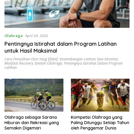
Olahraga
April 24, 2026
Pentingnya Istirahat dalam Program Latihan
untuk Hasil Maksimal
Cara Pemulihan Otot Yang Efektif
,
Keseimbangan Latihan Dan Istirahat
,
Manfaat Recovery Setelah Olahraga
,
Pentingnya Istirahat Dalam Program
Latihan
Olahraga sebagai Sarana
Kompetisi Olahraga yang
Hiburan dan Rekreasi yang
Paling Ditunggu Setiap Tahun
Semakin Digemari
oleh Penggemar Dunia