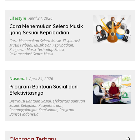
Lifestyle
April 24, 2026
Cara Menemukan Selera Musik
yang Sesuai Kepribadian
Cara Menemukan Selera Musik
,
Eksplorasi
Musik Pribadi
,
Musik Dan Kepribadian
,
Pengaruh Musik Terhadap Emosi
,
Rekomendasi Genre Musik
Nasional
April 24, 2026
Program Bantuan Sosial dan
Efektivitasnya
Distribusi Bantuan Sosial
,
Efektivitas Bantuan
Sosial
,
Kebijakan Kesejahteraan
,
Penanggulangan Kemiskinan
,
Program
Bansos Indonesia
Olahraga Terbaru