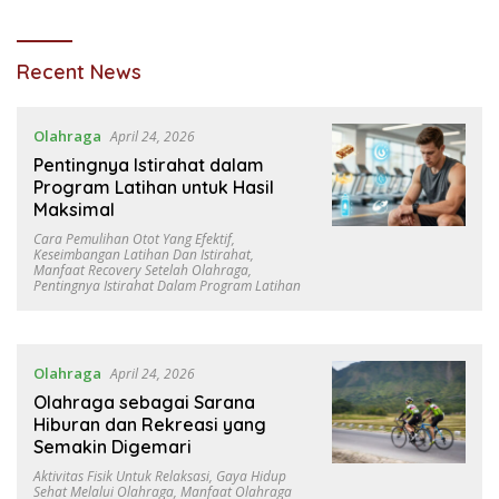
SkyRoam
Recent News
Olahraga
April 24, 2026
Pentingnya Istirahat dalam
Program Latihan untuk Hasil
Maksimal
Cara Pemulihan Otot Yang Efektif
,
Keseimbangan Latihan Dan Istirahat
,
Manfaat Recovery Setelah Olahraga
,
Pentingnya Istirahat Dalam Program Latihan
Olahraga
April 24, 2026
Olahraga sebagai Sarana
Hiburan dan Rekreasi yang
Semakin Digemari
Aktivitas Fisik Untuk Relaksasi
,
Gaya Hidup
Sehat Melalui Olahraga
,
Manfaat Olahraga