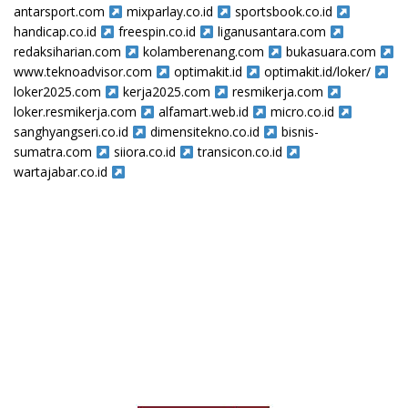
antarsport.com
mixparlay.co.id
sportsbook.co.id
handicap.co.id
freespin.co.id
liganusantara.com
redaksiharian.com
kolamberenang.com
bukasuara.com
www.teknoadvisor.com
optimakit.id
optimakit.id/loker/
loker2025.com
kerja2025.com
resmikerja.com
loker.resmikerja.com
alfamart.web.id
micro.co.id
sanghyangseri.co.id
dimensitekno.co.id
bisnis-
sumatra.com
siiora.co.id
transicon.co.id
wartajabar.co.id