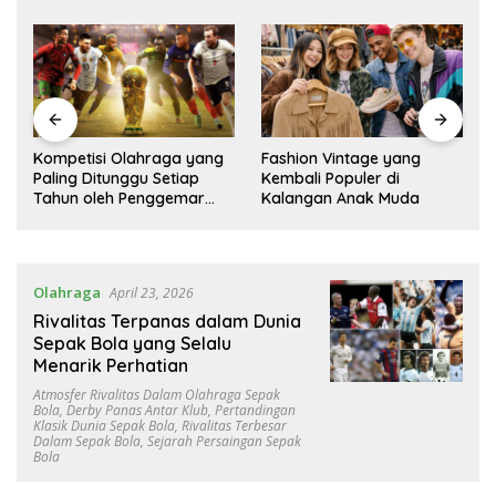
Fashion Vintage yang
Cara Menemukan Selera
Kembali Populer di
Musik yang Sesuai
Kalangan Anak Muda
Kepribadian
Olahraga
April 23, 2026
Rivalitas Terpanas dalam Dunia
Sepak Bola yang Selalu
Menarik Perhatian
Atmosfer Rivalitas Dalam Olahraga Sepak
Bola
,
Derby Panas Antar Klub
,
Pertandingan
Klasik Dunia Sepak Bola
,
Rivalitas Terbesar
Dalam Sepak Bola
,
Sejarah Persaingan Sepak
Bola