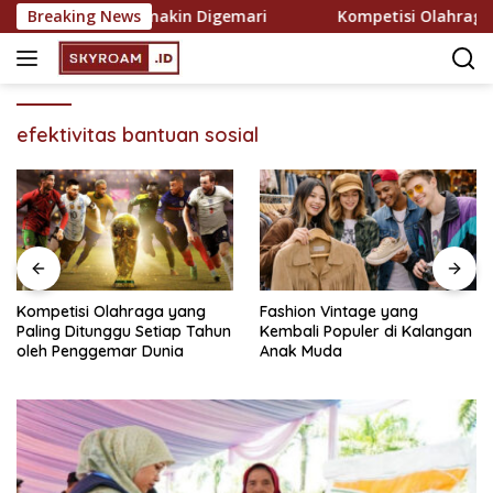
Skip
ekreasi yang Semakin Digemari
Breaking News
Kompetisi Olahraga ya
to
content
efektivitas bantuan sosial
Kompetisi Olahraga yang
Fashion Vintage yang
Paling Ditunggu Setiap Tahun
Kembali Populer di Kalangan
oleh Penggemar Dunia
Anak Muda