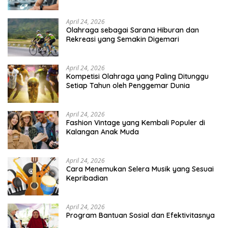
April 24, 2026
Olahraga sebagai Sarana Hiburan dan
Rekreasi yang Semakin Digemari
April 24, 2026
Kompetisi Olahraga yang Paling Ditunggu
Setiap Tahun oleh Penggemar Dunia
April 24, 2026
Fashion Vintage yang Kembali Populer di
Kalangan Anak Muda
April 24, 2026
Cara Menemukan Selera Musik yang Sesuai
Kepribadian
April 24, 2026
Program Bantuan Sosial dan Efektivitasnya