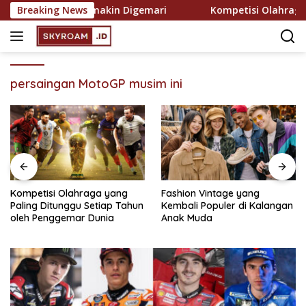
Skip
ekreasi yang Semakin Digemari
Breaking News
Kompetisi Olahraga ya
to
content
persaingan MotoGP musim ini
Kompetisi Olahraga yang
Fashion Vintage yang
Paling Ditunggu Setiap Tahun
Kembali Populer di Kalangan
oleh Penggemar Dunia
Anak Muda