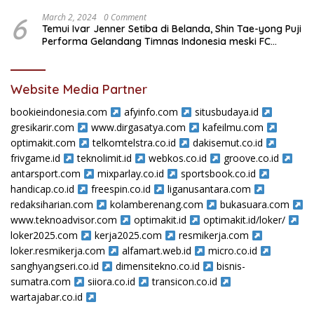
6
March 2, 2024
0 Comment
Temui Ivar Jenner Setiba di Belanda, Shin Tae-yong Puji
Performa Gelandang Timnas Indonesia meski FC
Utrecht Kalah
Website Media Partner
bookieindonesia.com
afyinfo.com
situsbudaya.id
gresikarir.com
www.dirgasatya.com
kafeilmu.com
optimakit.com
telkomtelstra.co.id
dakisemut.co.id
frivgame.id
teknolimit.id
webkos.co.id
groove.co.id
antarsport.com
mixparlay.co.id
sportsbook.co.id
handicap.co.id
freespin.co.id
liganusantara.com
redaksiharian.com
kolamberenang.com
bukasuara.com
www.teknoadvisor.com
optimakit.id
optimakit.id/loker/
loker2025.com
kerja2025.com
resmikerja.com
loker.resmikerja.com
alfamart.web.id
micro.co.id
sanghyangseri.co.id
dimensitekno.co.id
bisnis-
sumatra.com
siiora.co.id
transicon.co.id
wartajabar.co.id