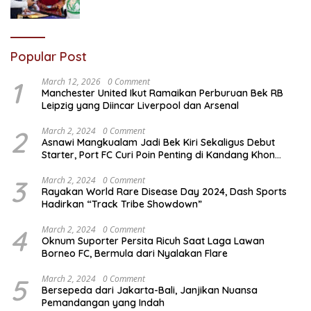
Popular Post
1
March 12, 2026
0 Comment
Manchester United Ikut Ramaikan Perburuan Bek RB
Leipzig yang Diincar Liverpool dan Arsenal
2
March 2, 2024
0 Comment
Asnawi Mangkualam Jadi Bek Kiri Sekaligus Debut
Starter, Port FC Curi Poin Penting di Kandang Khon
Kaen United
3
March 2, 2024
0 Comment
Rayakan World Rare Disease Day 2024, Dash Sports
Hadirkan “Track Tribe Showdown”
4
March 2, 2024
0 Comment
Oknum Suporter Persita Ricuh Saat Laga Lawan
Borneo FC, Bermula dari Nyalakan Flare
5
March 2, 2024
0 Comment
Bersepeda dari Jakarta-Bali, Janjikan Nuansa
Pemandangan yang Indah