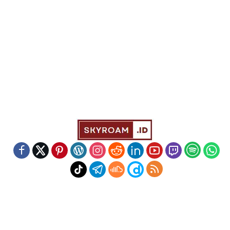
Indeks
Kode Etik
Redaksi
Disclaimer
Pedoman Media Siber
Powered by WordPress
-
Theme: wpberita.