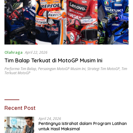
Olahraga
April 22, 2026
Tim Balap Terkuat di MotoGP Musim Ini
Performa Tim Balap
,
Persaingan MotoGP Musim Ini
,
Strategi Tim MotoGP
,
Tim
Terkuat MotoGP
Recent Post
April 24, 2026
Pentingnya Istirahat dalam Program Latihan
untuk Hasil Maksimal