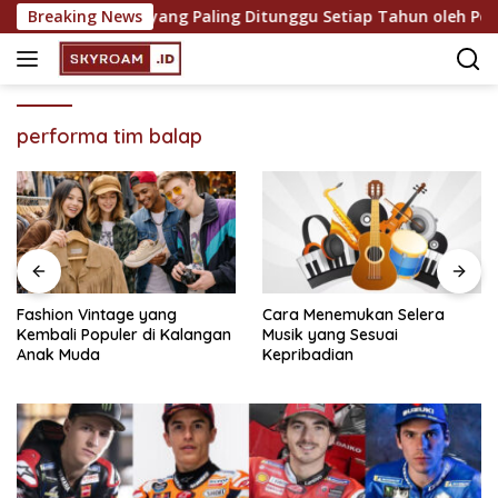
Skip
etisi Olahraga yang Paling Ditunggu Setiap Tahun oleh Pengg
Breaking News
to
content
performa tim balap
Fashion Vintage yang
Cara Menemukan Selera
Kembali Populer di Kalangan
Musik yang Sesuai
Anak Muda
Kepribadian