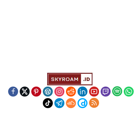
Indeks
Kode Etik
Redaksi
Disclaimer
Pedoman Media Siber
Powered by WordPress
-
Theme: wpberita.