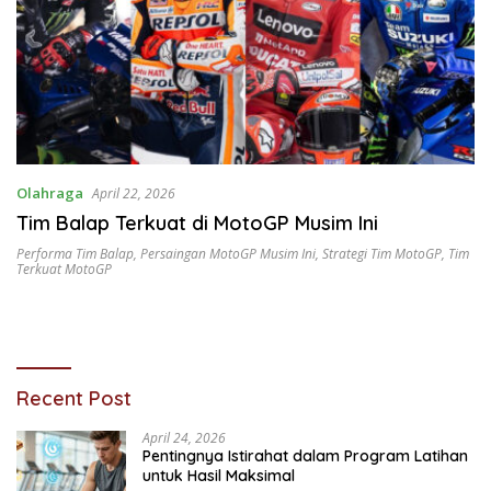
Olahraga
April 22, 2026
Tim Balap Terkuat di MotoGP Musim Ini
Performa Tim Balap
,
Persaingan MotoGP Musim Ini
,
Strategi Tim MotoGP
,
Tim
Terkuat MotoGP
Recent Post
April 24, 2026
Pentingnya Istirahat dalam Program Latihan
untuk Hasil Maksimal