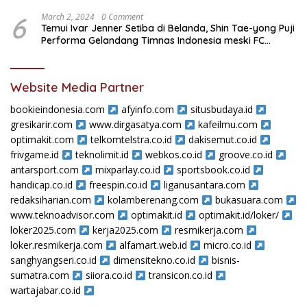
6
March 2, 2024
0 Comment
Temui Ivar Jenner Setiba di Belanda, Shin Tae-yong Puji
Performa Gelandang Timnas Indonesia meski FC
Utrecht Kalah
Website Media Partner
bookieindonesia.com
afyinfo.com
situsbudaya.id
gresikarir.com
www.dirgasatya.com
kafeilmu.com
optimakit.com
telkomtelstra.co.id
dakisemut.co.id
frivgame.id
teknolimit.id
webkos.co.id
groove.co.id
antarsport.com
mixparlay.co.id
sportsbook.co.id
handicap.co.id
freespin.co.id
liganusantara.com
redaksiharian.com
kolamberenang.com
bukasuara.com
www.teknoadvisor.com
optimakit.id
optimakit.id/loker/
loker2025.com
kerja2025.com
resmikerja.com
loker.resmikerja.com
alfamart.web.id
micro.co.id
sanghyangseri.co.id
dimensitekno.co.id
bisnis-
sumatra.com
siiora.co.id
transicon.co.id
wartajabar.co.id