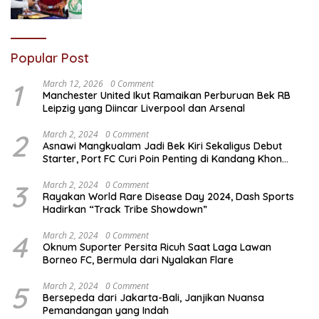
Popular Post
1
March 12, 2026
0 Comment
Manchester United Ikut Ramaikan Perburuan Bek RB
Leipzig yang Diincar Liverpool dan Arsenal
2
March 2, 2024
0 Comment
Asnawi Mangkualam Jadi Bek Kiri Sekaligus Debut
Starter, Port FC Curi Poin Penting di Kandang Khon
Kaen United
3
March 2, 2024
0 Comment
Rayakan World Rare Disease Day 2024, Dash Sports
Hadirkan “Track Tribe Showdown”
4
March 2, 2024
0 Comment
Oknum Suporter Persita Ricuh Saat Laga Lawan
Borneo FC, Bermula dari Nyalakan Flare
5
March 2, 2024
0 Comment
Bersepeda dari Jakarta-Bali, Janjikan Nuansa
Pemandangan yang Indah