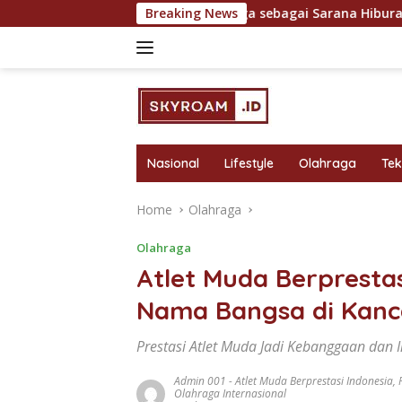
Skip
imal
Olahraga sebagai Sarana Hiburan dan Rekreasi y
Breaking News
to
content
Nasional
Lifestyle
Olahraga
Te
Home
Olahraga
Olahraga
Atlet Muda Berprest
Nama Bangsa di Kanca
Prestasi Atlet Muda Jadi Kebanggaan dan 
Admin 001
-
Atlet Muda Berprestasi Indonesia
,
Olahraga Internasional