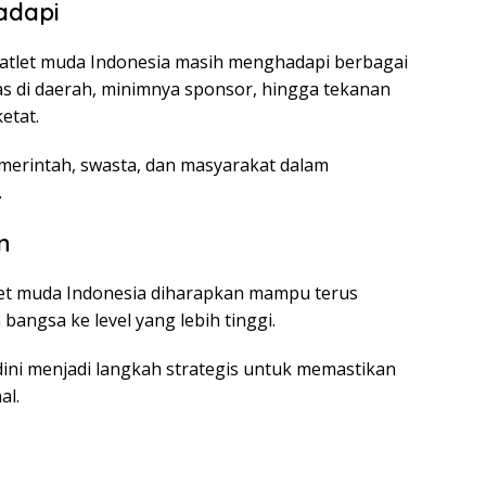
adapi
 atlet muda Indonesia masih menghadapi berbagai
tas di daerah, minimnya sponsor, hingga tekanan
etat.
emerintah, swasta, dan masyarakat dalam
.
n
tlet muda Indonesia diharapkan mampu terus
ngsa ke level yang lebih tinggi.
dini menjadi langkah strategis untuk memastikan
al.