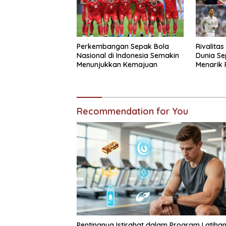
Perkembangan Sepak Bola
Rivalita
Nasional di Indonesia Semakin
Dunia Se
Menunjukkan Kemajuan
Menarik 
Recommendation for You
Pentingnya Istirahat dalam Program Latiha