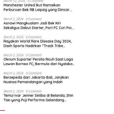
March 12, 2026
0 Comment
Manchester United Ikut Ramaikan
Perburuan Bek RB Leipzig yang Diincar
Liverpool dan Arsenal
March 2, 2024
0 Comment
Asnawi Mangkualam Jadi Bek Kiri
Sekaligus Debut Starter, Port FC Curi Poin
Penting di Kandang Khon Kaen United
March 2, 2024
0 Comment
Rayakan World Rare Disease Day 2024,
Dash Sports Hadirkan “Track Tribe
Showdown”
March 2, 2024
0 Comment
Oknum Suporter Persita Ricuh Saat Laga
Lawan Borneo FC, Bermula dari Nyalakan
Flare
March 2, 2024
0 Comment
Bersepeda dari Jakarta-Bali, Janjikan
Nuansa Pemandangan yang Indah
March 2, 2024
0 Comment
Temui Ivar Jenner Setiba di Belanda, Shin
Tae-yong Puji Performa Gelandang
Timnas Indonesia meski FC Utrecht Kalah