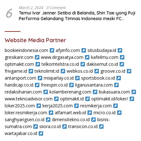
6
March 2, 2024
0 Comment
Temui Ivar Jenner Setiba di Belanda, Shin Tae-yong Puji
Performa Gelandang Timnas Indonesia meski FC
Utrecht Kalah
Website Media Partner
bookieindonesia.com
afyinfo.com
situsbudaya.id
gresikarir.com
www.dirgasatya.com
kafeilmu.com
optimakit.com
telkomtelstra.co.id
dakisemut.co.id
frivgame.id
teknolimit.id
webkos.co.id
groove.co.id
antarsport.com
mixparlay.co.id
sportsbook.co.id
handicap.co.id
freespin.co.id
liganusantara.com
redaksiharian.com
kolamberenang.com
bukasuara.com
www.teknoadvisor.com
optimakit.id
optimakit.id/loker/
loker2025.com
kerja2025.com
resmikerja.com
loker.resmikerja.com
alfamart.web.id
micro.co.id
sanghyangseri.co.id
dimensitekno.co.id
bisnis-
sumatra.com
siiora.co.id
transicon.co.id
wartajabar.co.id