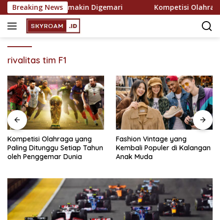
Skip
Rekreasi yang Semakin Digemari
Breaking News
Kompetisi Olahraga y
to
content
rivalitas tim F1
Kompetisi Olahraga yang
Fashion Vintage yang
Paling Ditunggu Setiap Tahun
Kembali Populer di Kalangan
oleh Penggemar Dunia
Anak Muda