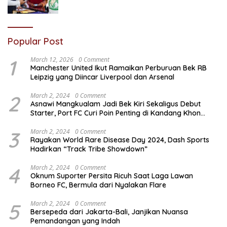
Popular Post
1
March 12, 2026
0 Comment
Manchester United Ikut Ramaikan Perburuan Bek RB
Leipzig yang Diincar Liverpool dan Arsenal
2
March 2, 2024
0 Comment
Asnawi Mangkualam Jadi Bek Kiri Sekaligus Debut
Starter, Port FC Curi Poin Penting di Kandang Khon
Kaen United
3
March 2, 2024
0 Comment
Rayakan World Rare Disease Day 2024, Dash Sports
Hadirkan “Track Tribe Showdown”
4
March 2, 2024
0 Comment
Oknum Suporter Persita Ricuh Saat Laga Lawan
Borneo FC, Bermula dari Nyalakan Flare
5
March 2, 2024
0 Comment
Bersepeda dari Jakarta-Bali, Janjikan Nuansa
Pemandangan yang Indah