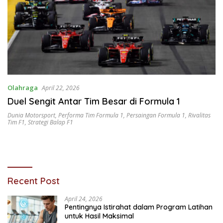
Olahraga
April 22, 2026
Duel Sengit Antar Tim Besar di Formula 1
Dunia Motorsport
,
Performa Tim Formula 1
,
Persaingan Formula 1
,
Rivalitas
Tim F1
,
Strategi Balap F1
Recent Post
April 24, 2026
Pentingnya Istirahat dalam Program Latihan
untuk Hasil Maksimal