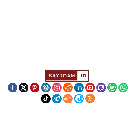
Indeks
Kode Etik
Redaksi
Disclaimer
Pedoman Media Siber
Powered by WordPress
-
Theme: wpberita.