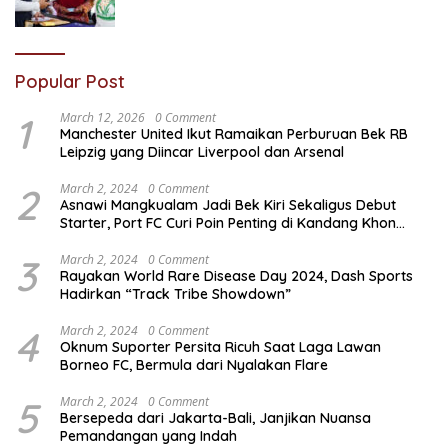
Popular Post
1
March 12, 2026
0 Comment
Manchester United Ikut Ramaikan Perburuan Bek RB
Leipzig yang Diincar Liverpool dan Arsenal
2
March 2, 2024
0 Comment
Asnawi Mangkualam Jadi Bek Kiri Sekaligus Debut
Starter, Port FC Curi Poin Penting di Kandang Khon
Kaen United
3
March 2, 2024
0 Comment
Rayakan World Rare Disease Day 2024, Dash Sports
Hadirkan “Track Tribe Showdown”
4
March 2, 2024
0 Comment
Oknum Suporter Persita Ricuh Saat Laga Lawan
Borneo FC, Bermula dari Nyalakan Flare
5
March 2, 2024
0 Comment
Bersepeda dari Jakarta-Bali, Janjikan Nuansa
Pemandangan yang Indah