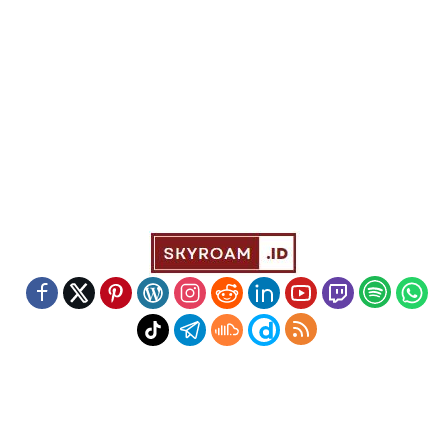
Indeks
Kode Etik
Redaksi
Disclaimer
Pedoman Media Siber
Powered by WordPress
-
Theme: wpberita.