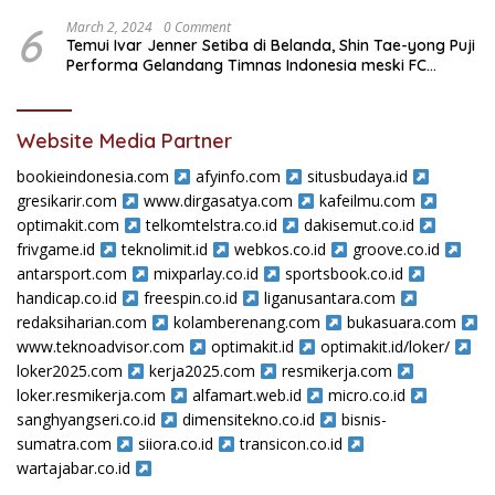
6
March 2, 2024
0 Comment
Temui Ivar Jenner Setiba di Belanda, Shin Tae-yong Puji
Performa Gelandang Timnas Indonesia meski FC
Utrecht Kalah
Website Media Partner
bookieindonesia.com
afyinfo.com
situsbudaya.id
gresikarir.com
www.dirgasatya.com
kafeilmu.com
optimakit.com
telkomtelstra.co.id
dakisemut.co.id
frivgame.id
teknolimit.id
webkos.co.id
groove.co.id
antarsport.com
mixparlay.co.id
sportsbook.co.id
handicap.co.id
freespin.co.id
liganusantara.com
redaksiharian.com
kolamberenang.com
bukasuara.com
www.teknoadvisor.com
optimakit.id
optimakit.id/loker/
loker2025.com
kerja2025.com
resmikerja.com
loker.resmikerja.com
alfamart.web.id
micro.co.id
sanghyangseri.co.id
dimensitekno.co.id
bisnis-
sumatra.com
siiora.co.id
transicon.co.id
wartajabar.co.id