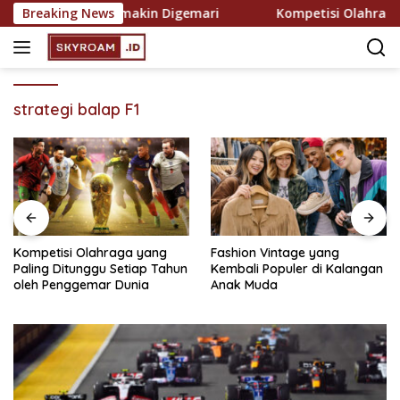
Skip
Rekreasi yang Semakin Digemari
Breaking News
Kompetisi Olahraga ya
to
content
strategi balap F1
Kompetisi Olahraga yang
Fashion Vintage yang
Paling Ditunggu Setiap Tahun
Kembali Populer di Kalangan
oleh Penggemar Dunia
Anak Muda