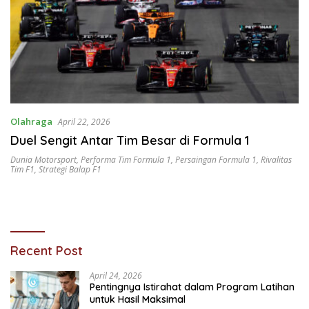
Olahraga
April 22, 2026
Duel Sengit Antar Tim Besar di Formula 1
Dunia Motorsport
,
Performa Tim Formula 1
,
Persaingan Formula 1
,
Rivalitas
Tim F1
,
Strategi Balap F1
Recent Post
April 24, 2026
Pentingnya Istirahat dalam Program Latihan
untuk Hasil Maksimal