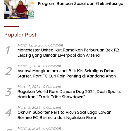
Program Bantuan Sosial dan Efektivitasnya
Popular Post
1
March 12, 2026
0 Comment
Manchester United Ikut Ramaikan Perburuan Bek RB
Leipzig yang Diincar Liverpool dan Arsenal
2
March 2, 2024
0 Comment
Asnawi Mangkualam Jadi Bek Kiri Sekaligus Debut
Starter, Port FC Curi Poin Penting di Kandang Khon
Kaen United
3
March 2, 2024
0 Comment
Rayakan World Rare Disease Day 2024, Dash Sports
Hadirkan “Track Tribe Showdown”
4
March 2, 2024
0 Comment
Oknum Suporter Persita Ricuh Saat Laga Lawan
Borneo FC, Bermula dari Nyalakan Flare
March 2, 2024
0 Comment