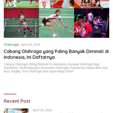
Olahraga
April 20, 2026
Cabang Olahraga yang Paling Banyak Diminati di
Indonesia, Ini Daftarnya
Cabang Olahraga Paling Diminati Di Indonesia
,
Dampak Olahraga Bagi
Kesehatan
,
Perkembangan Komunitas Olahraga
,
Popularitas Sepak Bola Dan
Bulu Tangkis
,
Tren Olahraga Dan Gaya Hidup Sehat
Recent Post
April 24, 2026