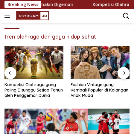
Skip
ekreasi yang Semakin Digemari
Breaking News
Kompetisi Olahraga ya
to
content
tren olahraga dan gaya hidup sehat
Kompetisi Olahraga yang
Fashion Vintage yang
Paling Ditunggu Setiap Tahun
Kembali Populer di Kalangan
oleh Penggemar Dunia
Anak Muda