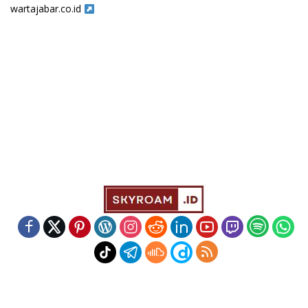
wartajabar.co.id
Indeks
Kode Etik
Redaksi
Disclaimer
Pedoman Media Siber