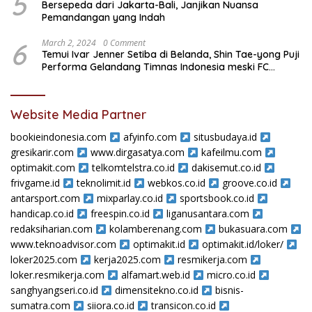
5
Bersepeda dari Jakarta-Bali, Janjikan Nuansa
Pemandangan yang Indah
6
March 2, 2024
0 Comment
Temui Ivar Jenner Setiba di Belanda, Shin Tae-yong Puji
Performa Gelandang Timnas Indonesia meski FC
Utrecht Kalah
Website Media Partner
bookieindonesia.com
afyinfo.com
situsbudaya.id
gresikarir.com
www.dirgasatya.com
kafeilmu.com
optimakit.com
telkomtelstra.co.id
dakisemut.co.id
frivgame.id
teknolimit.id
webkos.co.id
groove.co.id
antarsport.com
mixparlay.co.id
sportsbook.co.id
handicap.co.id
freespin.co.id
liganusantara.com
redaksiharian.com
kolamberenang.com
bukasuara.com
www.teknoadvisor.com
optimakit.id
optimakit.id/loker/
loker2025.com
kerja2025.com
resmikerja.com
loker.resmikerja.com
alfamart.web.id
micro.co.id
sanghyangseri.co.id
dimensitekno.co.id
bisnis-
sumatra.com
siiora.co.id
transicon.co.id