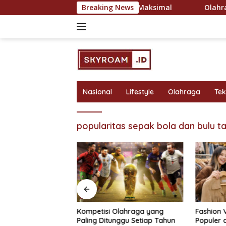
Skip
am Program Latihan untuk Hasil Maksimal
Breaking News
Olahraga seb
to
content
Nasional
Lifestyle
Olahraga
Te
popularitas sepak bola dan bulu t
bagai Sarana
Kompetisi Olahraga yang
Fashion 
 Rekreasi yang
Paling Ditunggu Setiap Tahun
Populer 