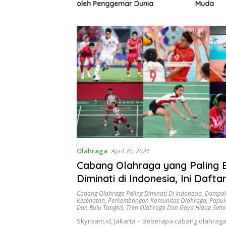
gemari
oleh Penggemar Dunia
Muda
Olahraga
April 20, 2026
Cabang Olahraga yang Paling
Diminati di Indonesia, Ini Dafta
Cabang Olahraga Paling Diminati Di Indonesia
,
Dampak
Kesehatan
,
Perkembangan Komunitas Olahraga
,
Popul
Dan Bulu Tangkis
,
Tren Olahraga Dan Gaya Hidup Seha
Skyroam.id, Jakarta – Beberapa cabang olahraga