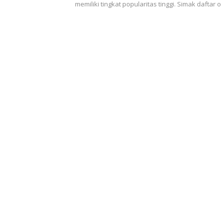
memiliki tingkat popularitas tinggi. Simak daftar