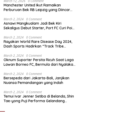
March 12, 2026
0 Comment
Manchester United Ikut Ramaikan
Perburuan Bek RB Leipzig yang Diincar
Liverpool dan Arsenal
March 2, 2024
0 Comment
Asnawi Mangkualam Jadi Bek Kiri
Sekaligus Debut Starter, Port FC Curi Poin
Penting di Kandang Khon Kaen United
March 2, 2024
0 Comment
Rayakan World Rare Disease Day 2024,
Dash Sports Hadirkan “Track Tribe
Showdown”
March 2, 2024
0 Comment
Oknum Suporter Persita Ricuh Saat Laga
Lawan Borneo FC, Bermula dari Nyalakan
Flare
March 2, 2024
0 Comment
Bersepeda dari Jakarta-Bali, Janjikan
Nuansa Pemandangan yang Indah
March 2, 2024
0 Comment
Temui Ivar Jenner Setiba di Belanda, Shin
Tae-yong Puji Performa Gelandang
Timnas Indonesia meski FC Utrecht Kalah