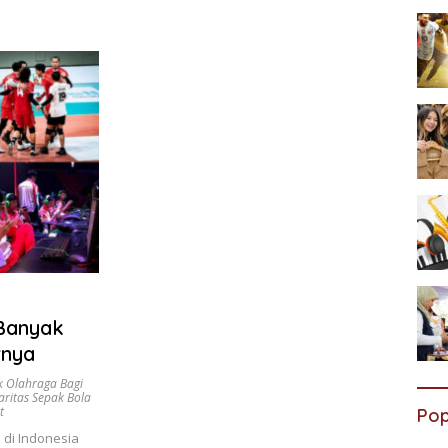
 Banyak
rnya
 Olahraga Bagi
aritas Sepak Bola
t
Pop
 di Indonesia