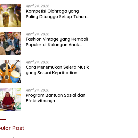
Sosial
N
April 24, 2026
Kompetisi Olahraga yang
Paling Ditunggu Setiap Tahun
oleh Penggemar Dunia
April 24, 2026
Fashion Vintage yang Kembali
Populer di Kalangan Anak
Muda
April 24, 2026
Cara Menemukan Selera Musik
yang Sesuai Kepribadian
April 24, 2026
Program Bantuan Sosial dan
Efektivitasnya
ular Post