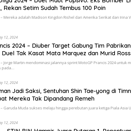
oliga 2024 – Duet Maut Popsivo: Eks Bomber Li
, Rekan Setim Sudah Tembus 100 Poin
– Mereka adalah Madison Kingdon Rishel dari Amerika Serikat dan Irina 
y 12, 2024
cis 2024 – Diuber Target Gabung Tim Pabrikan,
 Duel Tak Kasat Mata Marquez dan Murid Ross
– Jorge Martin mendominasi jalannya sprint MotoGP Prancis 2024 untuk 
s pada…
y 12, 2024
man Jadi Saksi, Sentuhan Shin Tae-yong di Tim
Buat Mereka Tak Dipandang Remeh
– Garuda Muda sukses melaju hingga perebutan juara ketiga Piala Asia U
y 12, 2024
4 – STIN BIN Hampir Juara Putaran 1, Penentua