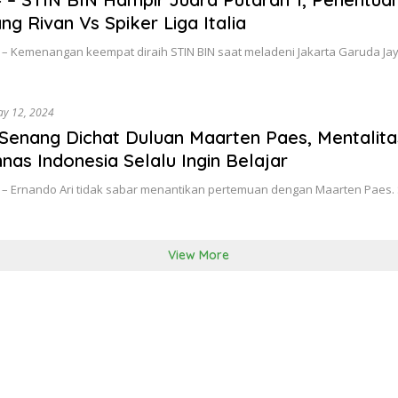
g Rivan Vs Spiker Liga Italia
 – Kemenangan keempat diraih STIN BIN saat meladeni Jakarta Garuda J
y 12, 2024
 Senang Dichat Duluan Maarten Paes, Mentalita
nas Indonesia Selalu Ingin Belajar
– Ernando Ari tidak sabar menantikan pertemuan dengan Maarten Paes. S
View More