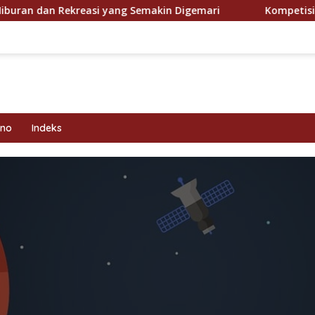
 dan Rekreasi yang Semakin Digemari
Kompetisi Olahra
kno
Indeks