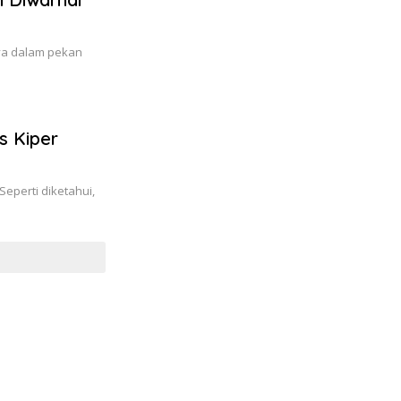
aya dalam pekan
s Kiper
eperti diketahui,