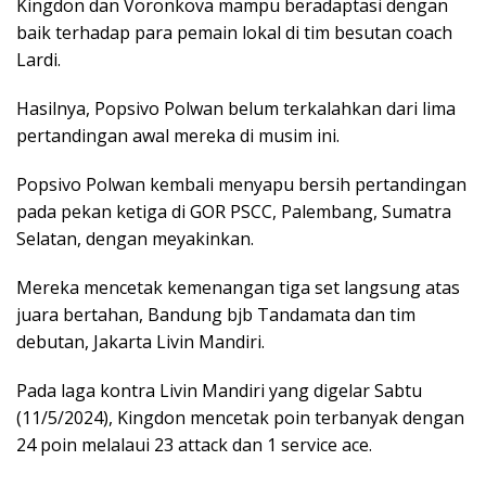
Kingdon dan Voronkova mampu beradaptasi dengan
baik terhadap para pemain lokal di tim besutan coach
Lardi.
Hasilnya, Popsivo Polwan belum terkalahkan dari lima
pertandingan awal mereka di musim ini.
Popsivo Polwan kembali menyapu bersih pertandingan
pada pekan ketiga di GOR PSCC, Palembang, Sumatra
Selatan, dengan meyakinkan.
Mereka mencetak kemenangan tiga set langsung atas
juara bertahan, Bandung bjb Tandamata dan tim
debutan, Jakarta Livin Mandiri.
Pada laga kontra Livin Mandiri yang digelar Sabtu
(11/5/2024), Kingdon mencetak poin terbanyak dengan
24 poin melalaui 23 attack dan 1 service ace.