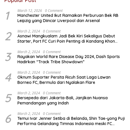
Popular Post
1
March 12, 2026
0 Comment
Manchester United Ikut Ramaikan Perburuan Bek RB
Leipzig yang Diincar Liverpool dan Arsenal
2
March 2, 2024
0 Comment
Asnawi Mangkualam Jadi Bek Kiri Sekaligus Debut
Starter, Port FC Curi Poin Penting di Kandang Khon
Kaen United
3
March 2, 2024
0 Comment
Rayakan World Rare Disease Day 2024, Dash Sports
Hadirkan “Track Tribe Showdown”
4
March 2, 2024
0 Comment
Oknum Suporter Persita Ricuh Saat Laga Lawan
Borneo FC, Bermula dari Nyalakan Flare
5
March 2, 2024
0 Comment
Bersepeda dari Jakarta-Bali, Janjikan Nuansa
Pemandangan yang Indah
6
March 2, 2024
0 Comment
Temui Ivar Jenner Setiba di Belanda, Shin Tae-yong Puji
Performa Gelandang Timnas Indonesia meski FC
Utrecht Kalah