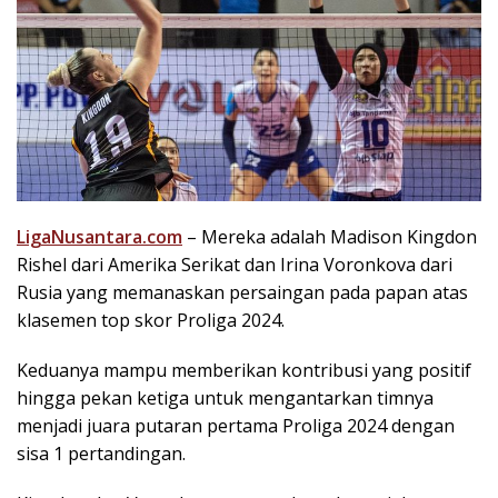
LigaNusantara.com
– Mereka adalah Madison Kingdon
Rishel dari Amerika Serikat dan Irina Voronkova dari
Rusia yang memanaskan persaingan pada papan atas
klasemen top skor Proliga 2024.
Keduanya mampu memberikan kontribusi yang positif
hingga pekan ketiga untuk mengantarkan timnya
menjadi juara putaran pertama Proliga 2024 dengan
sisa 1 pertandingan.