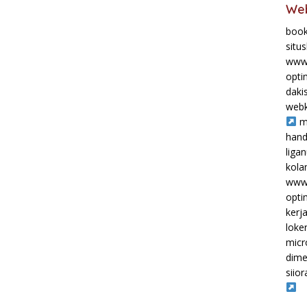
Web
book
situ
www.
opti
daki
webk
m
hand
liga
kol
www.
opti
kerj
loke
micr
dime
siior