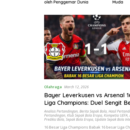
gemari
oleh Penggemar Dunia
Muda
Olahraga
March 12, 2026
Bayer Leverkusen vs Arsenal 1
Liga Champions: Duel Sengit Be
Dramatis
Analisis Pertandingan
,
Berita Sepak Bola
,
Hasil Pertand
Pertandingan
,
Klub Sepak Bola Eropa
,
Kompetisi UEFA
,
Prediksi Bola
,
Sepak Bola Eropa
,
Update Sepak Bola Int
16 Besar Liga Champions Babak 16 besar Liga 