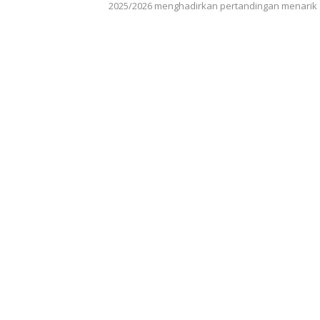
2025/2026 menghadirkan pertandingan menarik