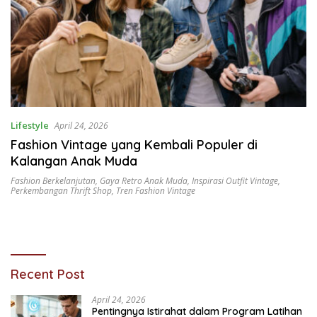
Lifestyle
April 24, 2026
Fashion Vintage yang Kembali Populer di
Kalangan Anak Muda
Fashion Berkelanjutan
,
Gaya Retro Anak Muda
,
Inspirasi Outfit Vintage
,
Perkembangan Thrift Shop
,
Tren Fashion Vintage
Recent Post
April 24, 2026
Pentingnya Istirahat dalam Program Latihan