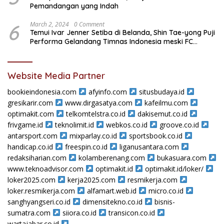
Pemandangan yang Indah
6
March 2, 2024
0 Comment
Temui Ivar Jenner Setiba di Belanda, Shin Tae-yong Puji
Performa Gelandang Timnas Indonesia meski FC
Utrecht Kalah
Website Media Partner
bookieindonesia.com
afyinfo.com
situsbudaya.id
gresikarir.com
www.dirgasatya.com
kafeilmu.com
optimakit.com
telkomtelstra.co.id
dakisemut.co.id
frivgame.id
teknolimit.id
webkos.co.id
groove.co.id
antarsport.com
mixparlay.co.id
sportsbook.co.id
handicap.co.id
freespin.co.id
liganusantara.com
redaksiharian.com
kolamberenang.com
bukasuara.com
www.teknoadvisor.com
optimakit.id
optimakit.id/loker/
loker2025.com
kerja2025.com
resmikerja.com
loker.resmikerja.com
alfamart.web.id
micro.co.id
sanghyangseri.co.id
dimensitekno.co.id
bisnis-
sumatra.com
siiora.co.id
transicon.co.id
wartajabar.co.id