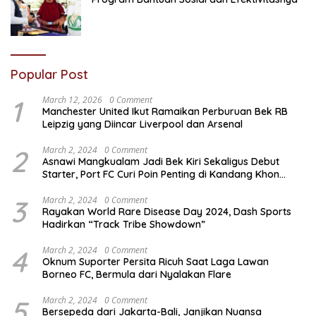
Popular Post
1
March 12, 2026
0 Comment
Manchester United Ikut Ramaikan Perburuan Bek RB
Leipzig yang Diincar Liverpool dan Arsenal
2
March 2, 2024
0 Comment
Asnawi Mangkualam Jadi Bek Kiri Sekaligus Debut
Starter, Port FC Curi Poin Penting di Kandang Khon
Kaen United
3
March 2, 2024
0 Comment
Rayakan World Rare Disease Day 2024, Dash Sports
Hadirkan “Track Tribe Showdown”
4
March 2, 2024
0 Comment
Oknum Suporter Persita Ricuh Saat Laga Lawan
Borneo FC, Bermula dari Nyalakan Flare
5
March 2, 2024
0 Comment
Bersepeda dari Jakarta-Bali, Janjikan Nuansa