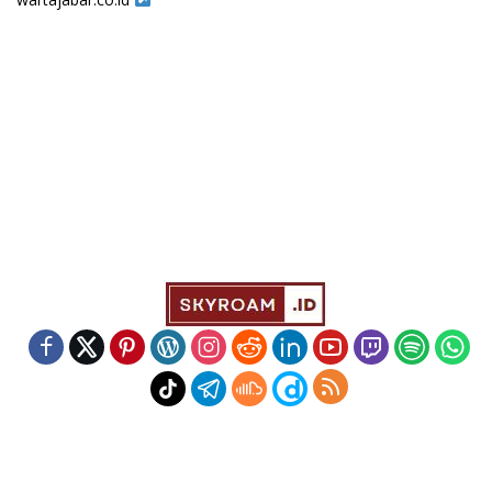
Indeks
Kode Etik
Redaksi
Disclaimer
Pedoman Media Siber