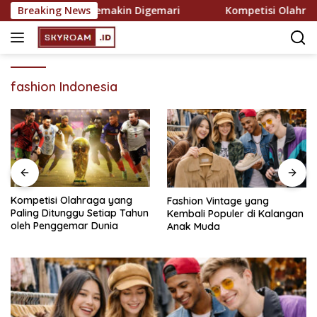
Skip
 Rekreasi yang Semakin Digemari
Breaking News
Kompetisi Olahraga y
to
content
fashion Indonesia
Kompetisi Olahraga yang
Fashion Vintage yang
Paling Ditunggu Setiap Tahun
Kembali Populer di Kalangan
oleh Penggemar Dunia
Anak Muda