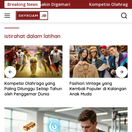
Skip
ekreasi yang Semakin Digemari
Breaking News
Kompetisi Olahraga yan
to
content
istirahat dalam latihan
Kompetisi Olahraga yang
Fashion Vintage yang
Paling Ditunggu Setiap Tahun
Kembali Populer di Kalangan
oleh Penggemar Dunia
Anak Muda