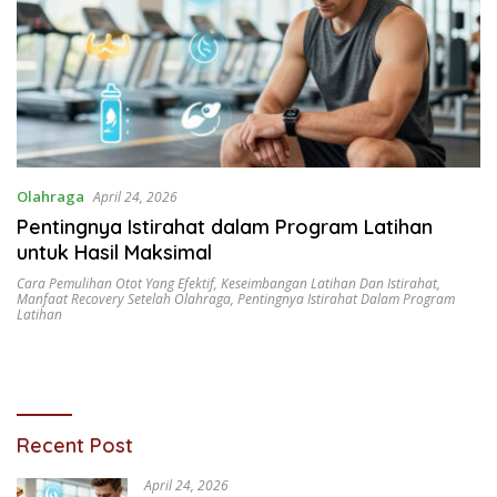
Olahraga
April 24, 2026
Pentingnya Istirahat dalam Program Latihan
untuk Hasil Maksimal
Cara Pemulihan Otot Yang Efektif
,
Keseimbangan Latihan Dan Istirahat
,
Manfaat Recovery Setelah Olahraga
,
Pentingnya Istirahat Dalam Program
Latihan
Recent Post
April 24, 2026