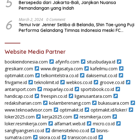
5
Bersepeda dari Jakarta-Bali, Janjikan Nuansa
Pemandangan yang Indah
6
March 2, 2024
0 Comment
Temui Ivar Jenner Setiba di Belanda, Shin Tae-yong Puji
Performa Gelandang Timnas Indonesia meski FC
Utrecht Kalah
Website Media Partner
bookieindonesia.com
afyinfo.com
situsbudaya.id
gresikarir.com
www.dirgasatya.com
kafeilmu.com
optimakit.com
telkomtelstra.co.id
dakisemut.co.id
frivgame.id
teknolimit.id
webkos.co.id
groove.co.id
antarsport.com
mixparlay.co.id
sportsbook.co.id
handicap.co.id
freespin.co.id
liganusantara.com
redaksiharian.com
kolamberenang.com
bukasuara.com
www.teknoadvisor.com
optimakit.id
optimakit.id/loker/
loker2025.com
kerja2025.com
resmikerja.com
loker.resmikerja.com
alfamart.web.id
micro.co.id
sanghyangseri.co.id
dimensitekno.co.id
bisnis-
sumatra.com
siiora.co.id
transicon.co.id