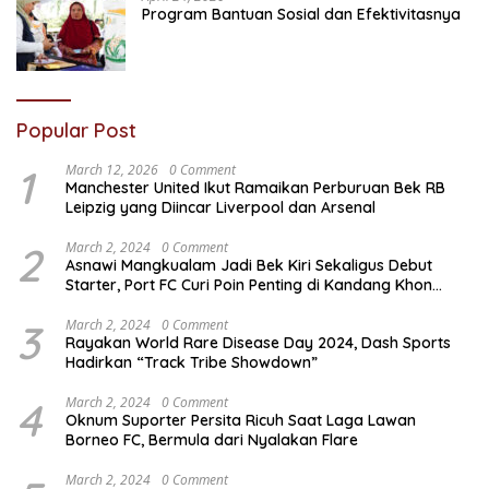
Program Bantuan Sosial dan Efektivitasnya
Popular Post
1
March 12, 2026
0 Comment
Manchester United Ikut Ramaikan Perburuan Bek RB
Leipzig yang Diincar Liverpool dan Arsenal
2
March 2, 2024
0 Comment
Asnawi Mangkualam Jadi Bek Kiri Sekaligus Debut
Starter, Port FC Curi Poin Penting di Kandang Khon
Kaen United
3
March 2, 2024
0 Comment
Rayakan World Rare Disease Day 2024, Dash Sports
Hadirkan “Track Tribe Showdown”
4
March 2, 2024
0 Comment
Oknum Suporter Persita Ricuh Saat Laga Lawan
Borneo FC, Bermula dari Nyalakan Flare
March 2, 2024
0 Comment