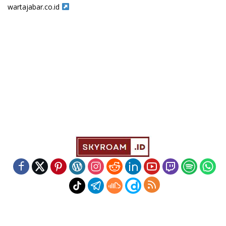
wartajabar.co.id
Indeks
Kode Etik
Redaksi
Disclaimer
Pedoman Media Siber