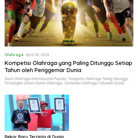
Olahraga
April 24, 2026
Kompetisi Olahraga yang Paling Ditunggu Setiap
Tahun oleh Penggemar Dunia
Event Olahraga Internasional Populer
,
Kompetisi Olahraga Paling Ditunggu
,
Persaingan Dalam Dunia Olahraga
,
Turnamen Olahraga Tahunan Dunia
Rekor Baru Tercipta di Dunia