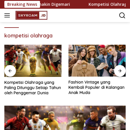
Skip
ekreasi yang Semakin Digemari
Breaking News
Kompetisi Olahraga ya
to
content
kompetisi olahraga
Fashion Vintage yang
Kompetisi Olahraga yang
Kembali Populer di Kalangan
Paling Ditunggu Setiap Tahun
Anak Muda
oleh Penggemar Dunia