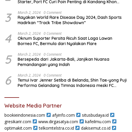
Starter, Port FC Curi Poin Penting di Kandang Khon
Kaen United
3
March 2, 2024
0 Comment
Rayakan World Rare Disease Day 2024, Dash Sports
Hadirkan “Track Tribe Showdown”
4
March 2, 2024
0 Comment
Oknum Suporter Persita Ricuh Saat Laga Lawan
Borneo FC, Bermula dari Nyalakan Flare
5
March 2, 2024
0 Comment
Bersepeda dari Jakarta-Bali, Janjikan Nuansa
Pemandangan yang Indah
6
March 2, 2024
0 Comment
Temui Ivar Jenner Setiba di Belanda, Shin Tae-yong Puji
Performa Gelandang Timnas Indonesia meski FC
Utrecht Kalah
Website Media Partner
bookieindonesia.com
afyinfo.com
situsbudaya.id
gresikarir.com
www.dirgasatya.com
kafeilmu.com
optimakit.com
telkomtelstra.co.id
dakisemut.co.id