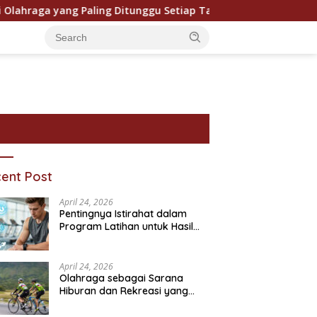
aga yang Paling Ditunggu Setiap Tahun oleh Penggemar Dunia
ent Post
April 24, 2026
Pentingnya Istirahat dalam
Program Latihan untuk Hasil
Maksimal
April 24, 2026
Olahraga sebagai Sarana
Hiburan dan Rekreasi yang
ram Bantuan Sosial dan
Pentingnya Pendidikan
P
Semakin Digemari
ivitasnya
Karakter dalam Kehidupan
T