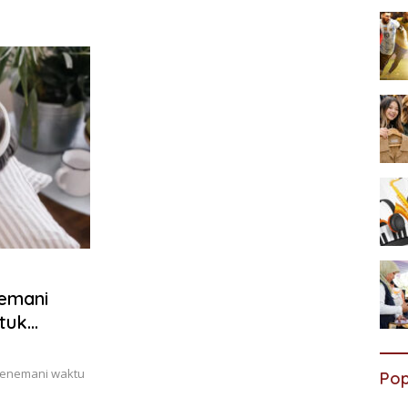
nemani
ntuk
k menemani waktu
Pop