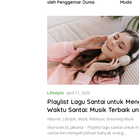
gemari
oleh Penggemar Dunia
Muda
Lifestyle
April 11, 2026
Playlist Lagu Santai untuk Me
Waktu Santai: Musik Terbaik u
Relaksasi dan Melepas Penat
Hiburan
,
Lifestyle
,
Musik
,
Relaksasi
,
Streaming Musik
Skyroam.id, Jakarta – Playlist lagu santai untu
santai kini menjadi pilihan banyak orang…