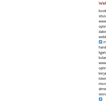
Web
book
situ
www.
opti
daki
webk
m
hand
liga
kol
www.
opti
kerj
loke
micr
dime
siior