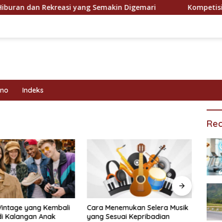
 dan Rekreasi yang Semakin Digemari
Kompetisi Olahr
kno
Indeks
Rec
Vintage yang Kembali
Cara Menemukan Selera Musik
Prog
di Kalangan Anak
yang Sesuai Kepribadian
Efekt