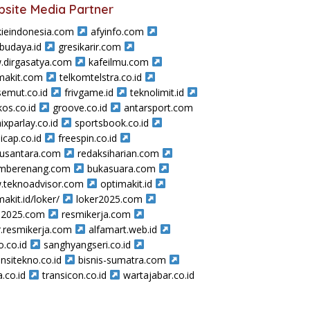
site Media Partner
ieindonesia.com
afyinfo.com
sbudaya.id
gresikarir.com
dirgasatya.com
kafeilmu.com
makit.com
telkomtelstra.co.id
semut.co.id
frivgame.id
teknolimit.id
os.co.id
groove.co.id
antarsport.com
ixparlay.co.id
sportsbook.co.id
icap.co.id
freespin.co.id
nusantara.com
redaksiharian.com
amberenang.com
bukasuara.com
teknoadvisor.com
optimakit.id
makit.id/loker/
loker2025.com
a2025.com
resmikerja.com
r.resmikerja.com
alfamart.web.id
o.co.id
sanghyangseri.co.id
nsitekno.co.id
bisnis-sumatra.com
a.co.id
transicon.co.id
wartajabar.co.id