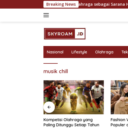
Skip
untuk Hasil Maksimal
Breaking News
Olahraga sebagai Sarana Hiburan
to
content
Nasional
Lifestyle
Olahraga
Te
musik chill
bagai Sarana
Kompetisi Olahraga yang
Fashion 
 Rekreasi yang
Paling Ditunggu Setiap Tahun
Populer 