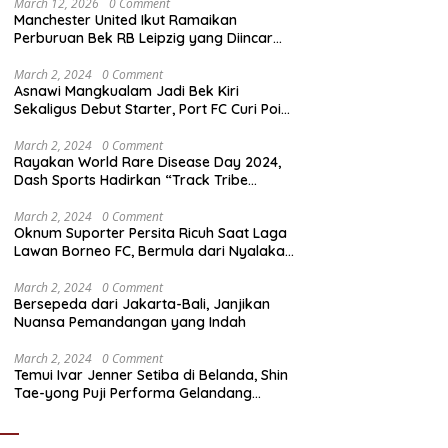
March 12, 2026
0 Comment
Manchester United Ikut Ramaikan
Perburuan Bek RB Leipzig yang Diincar
Liverpool dan Arsenal
March 2, 2024
0 Comment
Asnawi Mangkualam Jadi Bek Kiri
Sekaligus Debut Starter, Port FC Curi Poin
Penting di Kandang Khon Kaen United
March 2, 2024
0 Comment
Rayakan World Rare Disease Day 2024,
Dash Sports Hadirkan “Track Tribe
Showdown”
March 2, 2024
0 Comment
Oknum Suporter Persita Ricuh Saat Laga
Lawan Borneo FC, Bermula dari Nyalakan
Flare
March 2, 2024
0 Comment
Bersepeda dari Jakarta-Bali, Janjikan
Nuansa Pemandangan yang Indah
March 2, 2024
0 Comment
Temui Ivar Jenner Setiba di Belanda, Shin
Tae-yong Puji Performa Gelandang
Timnas Indonesia meski FC Utrecht Kalah