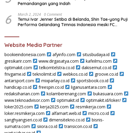
Pemandangan yang Indah
6
March 2, 2024
0 Comment
Temui Ivar Jenner Setiba di Belanda, Shin Tae-yong Puji
Performa Gelandang Timnas Indonesia meski FC
Utrecht Kalah
Website Media Partner
bookieindonesia.com
afyinfo.com
situsbudaya.id
gresikarir.com
www.dirgasatya.com
kafeilmu.com
optimakit.com
telkomtelstra.co.id
dakisemut.co.id
frivgame.id
teknolimit.id
webkos.co.id
groove.co.id
antarsport.com
mixparlay.co.id
sportsbook.co.id
handicap.co.id
freespin.co.id
liganusantara.com
redaksiharian.com
kolamberenang.com
bukasuara.com
www.teknoadvisor.com
optimakit.id
optimakit.id/loker/
loker2025.com
kerja2025.com
resmikerja.com
loker.resmikerja.com
alfamart.web.id
micro.co.id
sanghyangseri.co.id
dimensitekno.co.id
bisnis-
sumatra.com
siiora.co.id
transicon.co.id
wartajabar.co.id