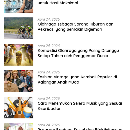
untuk Hasil Maksimal
April 24, 2026
Olahraga sebagai Sarana Hiburan dan
Rekreasi yang Semakin Digemari
April 24, 2026
Kompetisi Olahraga yang Paling Ditunggu
Setiap Tahun oleh Penggemar Dunia
April 24, 2026
Fashion Vintage yang Kembali Populer di
Kalangan Anak Muda
April 24, 2026
Cara Menemukan Selera Musik yang Sesuai
Kepribadian
April 24, 2026
Program Bantuan Sosial dan Efektivitasnya