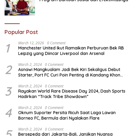
Popular Post
1
March 12, 2026
0 Comment
Manchester United Ikut Ramaikan Perburuan Bek RB
Leipzig yang Diincar Liverpool dan Arsenal
2
March 2, 2024
0 Comment
Asnawi Mangkualam Jadi Bek Kiri Sekaligus Debut
Starter, Port FC Curi Poin Penting di Kandang Khon
Kaen United
3
March 2, 2024
0 Comment
Rayakan World Rare Disease Day 2024, Dash Sports
Hadirkan “Track Tribe Showdown”
4
March 2, 2024
0 Comment
Oknum Suporter Persita Ricuh Saat Laga Lawan
Borneo FC, Bermula dari Nyalakan Flare
5
March 2, 2024
0 Comment
Bersepeda dari Jakarta-Bali, Janjikan Nuansa