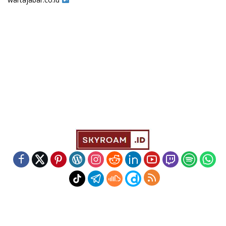
Indeks
Kode Etik
Redaksi
Disclaimer
Pedoman Media Siber