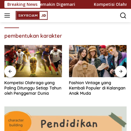
Skip
n Rekreasi yang Semakin Digemari
Breaking News
Kompetisi Olahraga 
to
content
pembentukan karakter
Kompetisi Olahraga yang
Fashion Vintage yang
Paling Ditunggu Setiap Tahun
Kembali Populer di Kalangan
oleh Penggemar Dunia
Anak Muda