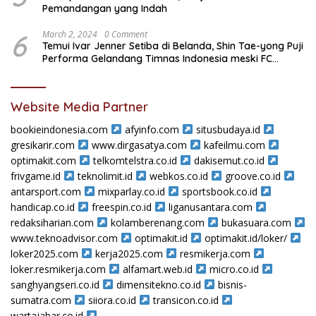
Pemandangan yang Indah
6
March 2, 2024
0 Comment
Temui Ivar Jenner Setiba di Belanda, Shin Tae-yong Puji
Performa Gelandang Timnas Indonesia meski FC
Utrecht Kalah
Website Media Partner
bookieindonesia.com
afyinfo.com
situsbudaya.id
gresikarir.com
www.dirgasatya.com
kafeilmu.com
optimakit.com
telkomtelstra.co.id
dakisemut.co.id
frivgame.id
teknolimit.id
webkos.co.id
groove.co.id
antarsport.com
mixparlay.co.id
sportsbook.co.id
handicap.co.id
freespin.co.id
liganusantara.com
redaksiharian.com
kolamberenang.com
bukasuara.com
www.teknoadvisor.com
optimakit.id
optimakit.id/loker/
loker2025.com
kerja2025.com
resmikerja.com
loker.resmikerja.com
alfamart.web.id
micro.co.id
sanghyangseri.co.id
dimensitekno.co.id
bisnis-
sumatra.com
siiora.co.id
transicon.co.id
wartajabar.co.id