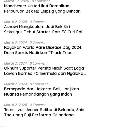
March 12, 2026
0 Comment
Manchester United Ikut Ramaikan
Perburuan Bek RB Leipzig yang Diincar
Liverpool dan Arsenal
March 2, 2024
0 Comment
Asnawi Mangkualam Jadi Bek Kiri
Sekaligus Debut Starter, Port FC Curi Poin
Penting di Kandang Khon Kaen United
March 2, 2024
0 Comment
Rayakan World Rare Disease Day 2024,
Dash Sports Hadirkan “Track Tribe
Showdown”
March 2, 2024
0 Comment
Oknum Suporter Persita Ricuh Saat Laga
Lawan Borneo FC, Bermula dari Nyalakan
Flare
March 2, 2024
0 Comment
Bersepeda dari Jakarta-Bali, Janjikan
Nuansa Pemandangan yang Indah
March 2, 2024
0 Comment
Temui Ivar Jenner Setiba di Belanda, Shin
Tae-yong Puji Performa Gelandang
Timnas Indonesia meski FC Utrecht Kalah