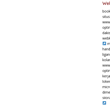
Web
book
situ
www.
opti
daki
webk
m
hand
liga
kol
www.
opti
kerj
loke
micr
dime
siior