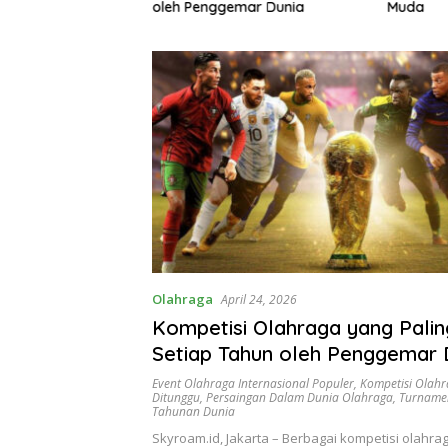
gemari
Muda
oleh Penggemar Dunia
Olahraga
April 24, 2026
Kompetisi Olahraga yang Palin
Setiap Tahun oleh Penggemar 
Event Olahraga Internasional Populer
,
Kompetisi Olahr
Ditunggu
,
Persaingan Dalam Dunia Olahraga
,
Turname
Tahunan Dunia
Skyroam.id, Jakarta – Berbagai kompetisi olahr