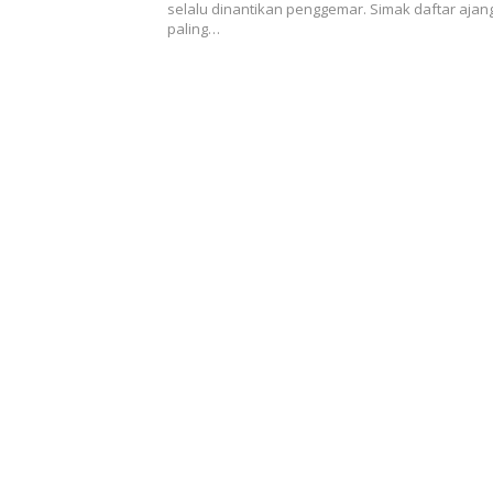
selalu dinantikan penggemar. Simak daftar ajan
paling…