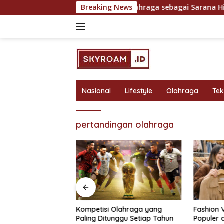
Skip
ntuk Hasil Maksimal
Breaking News
Olahraga sebagai Sarana Hiburan
to
content
Nasional
Lifestyle
Olahraga
Te
pertandingan olahraga
bagai Sarana
Fashion 
Kompetisi Olahraga yang
 Rekreasi yang
Populer 
Paling Ditunggu Setiap Tahun