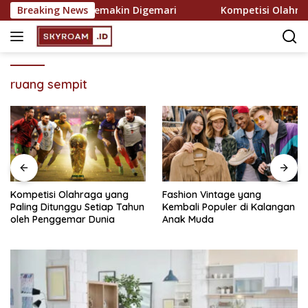
Skip
 Rekreasi yang Semakin Digemari
Breaking News
Kompetisi Olahraga 
to
content
ruang sempit
Kompetisi Olahraga yang
Fashion Vintage yang
Paling Ditunggu Setiap Tahun
Kembali Populer di Kalangan
oleh Penggemar Dunia
Anak Muda