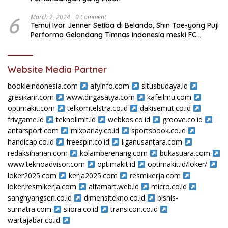
6
March 2, 2024
0 Comment
Temui Ivar Jenner Setiba di Belanda, Shin Tae-yong Puji
Performa Gelandang Timnas Indonesia meski FC
Utrecht Kalah
Website Media Partner
bookieindonesia.com
afyinfo.com
situsbudaya.id
gresikarir.com
www.dirgasatya.com
kafeilmu.com
optimakit.com
telkomtelstra.co.id
dakisemut.co.id
frivgame.id
teknolimit.id
webkos.co.id
groove.co.id
antarsport.com
mixparlay.co.id
sportsbook.co.id
handicap.co.id
freespin.co.id
liganusantara.com
redaksiharian.com
kolamberenang.com
bukasuara.com
www.teknoadvisor.com
optimakit.id
optimakit.id/loker/
loker2025.com
kerja2025.com
resmikerja.com
loker.resmikerja.com
alfamart.web.id
micro.co.id
sanghyangseri.co.id
dimensitekno.co.id
bisnis-
sumatra.com
siiora.co.id
transicon.co.id
wartajabar.co.id