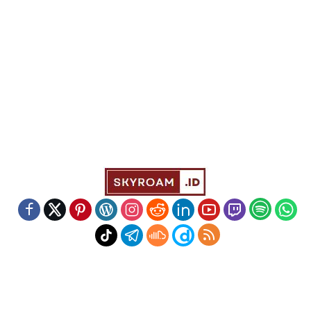
Indeks
Kode Etik
Redaksi
Disclaimer
Pedoman Media Siber
Powered by WordPress
-
Theme: wpberita.