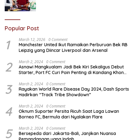
Popular Post
1
March 12, 2026
0 Comment
Manchester United Ikut Ramaikan Perburuan Bek RB
Leipzig yang Diincar Liverpool dan Arsenal
2
March 2, 2024
0 Comment
Asnawi Mangkualam Jadi Bek Kiri Sekaligus Debut
Starter, Port FC Curi Poin Penting di Kandang Khon
Kaen United
3
March 2, 2024
0 Comment
Rayakan World Rare Disease Day 2024, Dash Sports
Hadirkan “Track Tribe Showdown”
4
March 2, 2024
0 Comment
Oknum Suporter Persita Ricuh Saat Laga Lawan
Borneo FC, Bermula dari Nyalakan Flare
5
March 2, 2024
0 Comment
Bersepeda dari Jakarta-Bali, Janjikan Nuansa
Pemandangan yang Indah