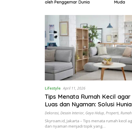
gemari
oleh Penggemar Dunia
Muda
Lifestyle
April 11, 2026
Tips Menata Rumah Kecil agar 
Luas dan Nyaman: Solusi Hunia
Minimalis Modern
Dekorasi
,
Desain Interior
,
Gaya Hidup
,
Properti
,
Rumah 
Skyroam.id, Jakarta – Tips menata rumah kecil aga
dan nyaman menjadi topik yang…