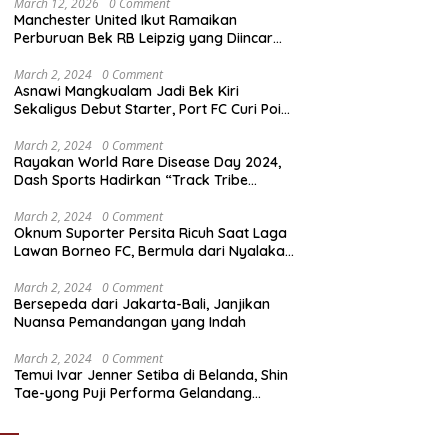
March 12, 2026
0 Comment
Manchester United Ikut Ramaikan
Perburuan Bek RB Leipzig yang Diincar
Liverpool dan Arsenal
March 2, 2024
0 Comment
Asnawi Mangkualam Jadi Bek Kiri
Sekaligus Debut Starter, Port FC Curi Poin
Penting di Kandang Khon Kaen United
March 2, 2024
0 Comment
Rayakan World Rare Disease Day 2024,
Dash Sports Hadirkan “Track Tribe
Showdown”
March 2, 2024
0 Comment
Oknum Suporter Persita Ricuh Saat Laga
Lawan Borneo FC, Bermula dari Nyalakan
Flare
March 2, 2024
0 Comment
Bersepeda dari Jakarta-Bali, Janjikan
Nuansa Pemandangan yang Indah
March 2, 2024
0 Comment
Temui Ivar Jenner Setiba di Belanda, Shin
Tae-yong Puji Performa Gelandang
Timnas Indonesia meski FC Utrecht Kalah