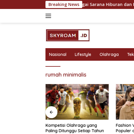
Skip
 Maksimal
Olahraga sebagai Sarana Hiburan dan Rekrea
Breaking News
to
content
Nasional
Lifestyle
Olahraga
Te
rumah minimalis
bagai Sarana
Kompetisi Olahraga yang
Fashion 
 Rekreasi yang
Paling Ditunggu Setiap Tahun
Populer 