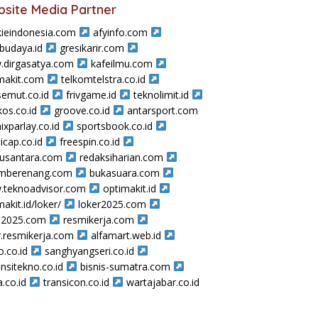
site Media Partner
ieindonesia.com
afyinfo.com
sbudaya.id
gresikarir.com
dirgasatya.com
kafeilmu.com
makit.com
telkomtelstra.co.id
semut.co.id
frivgame.id
teknolimit.id
os.co.id
groove.co.id
antarsport.com
ixparlay.co.id
sportsbook.co.id
icap.co.id
freespin.co.id
nusantara.com
redaksiharian.com
amberenang.com
bukasuara.com
teknoadvisor.com
optimakit.id
makit.id/loker/
loker2025.com
a2025.com
resmikerja.com
r.resmikerja.com
alfamart.web.id
o.co.id
sanghyangseri.co.id
nsitekno.co.id
bisnis-sumatra.com
a.co.id
transicon.co.id
wartajabar.co.id