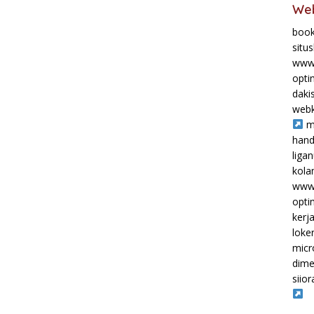
Web
book
situ
www.
opti
daki
webk
m
hand
liga
kol
www.
opti
kerj
loke
micr
dime
siior