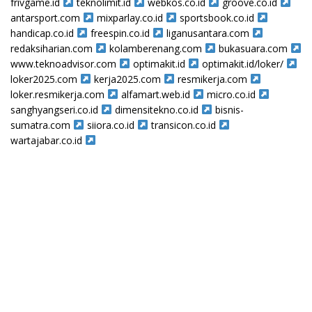
frivgame.id
teknolimit.id
webkos.co.id
groove.co.id
antarsport.com
mixparlay.co.id
sportsbook.co.id
handicap.co.id
freespin.co.id
liganusantara.com
redaksiharian.com
kolamberenang.com
bukasuara.com
www.teknoadvisor.com
optimakit.id
optimakit.id/loker/
loker2025.com
kerja2025.com
resmikerja.com
loker.resmikerja.com
alfamart.web.id
micro.co.id
sanghyangseri.co.id
dimensitekno.co.id
bisnis-
sumatra.com
siiora.co.id
transicon.co.id
wartajabar.co.id