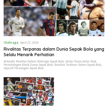
Olahraga
April 23, 2026
Rivalitas Terpanas dalam Dunia Sepak Bola yang
Selalu Menarik Perhatian
Atmosfer Rivalitas Dalam Olahraga Sepak Bola
,
Derby Panas Antar Klub
,
Pertandingan Klasik Dunia Sepak Bola
,
Rivalitas Terbesar Dalam Sepak Bola
,
Sejarah Persaingan Sepak Bola