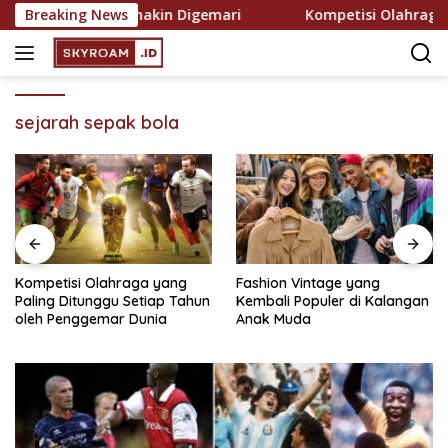
Skip
ekreasi yang Semakin Digemari
Breaking News
Kompetisi Olahraga ya
to
content
sejarah sepak bola
Kompetisi Olahraga yang
Fashion Vintage yang
Paling Ditunggu Setiap Tahun
Kembali Populer di Kalangan
oleh Penggemar Dunia
Anak Muda