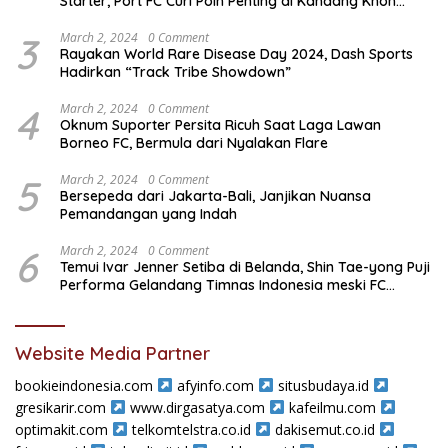
Starter, Port FC Curi Poin Penting di Kandang Khon
Kaen United
3
March 2, 2024
0 Comment
Rayakan World Rare Disease Day 2024, Dash Sports
Hadirkan “Track Tribe Showdown”
4
March 2, 2024
0 Comment
Oknum Suporter Persita Ricuh Saat Laga Lawan
Borneo FC, Bermula dari Nyalakan Flare
5
March 2, 2024
0 Comment
Bersepeda dari Jakarta-Bali, Janjikan Nuansa
Pemandangan yang Indah
6
March 2, 2024
0 Comment
Temui Ivar Jenner Setiba di Belanda, Shin Tae-yong Puji
Performa Gelandang Timnas Indonesia meski FC
Utrecht Kalah
Website Media Partner
bookieindonesia.com
afyinfo.com
situsbudaya.id
gresikarir.com
www.dirgasatya.com
kafeilmu.com
optimakit.com
telkomtelstra.co.id
dakisemut.co.id