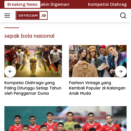
Skip
kreasi yang Semakin Digemari
Breaking News
Kompetisi Olahraga yan
to
content
sepak bola nasional
Kompetisi Olahraga yang
Fashion Vintage yang
Paling Ditunggu Setiap Tahun
Kembali Populer di Kalangan
oleh Penggemar Dunia
Anak Muda