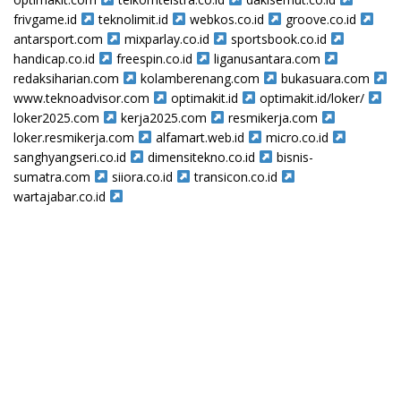
frivgame.id
teknolimit.id
webkos.co.id
groove.co.id
antarsport.com
mixparlay.co.id
sportsbook.co.id
handicap.co.id
freespin.co.id
liganusantara.com
redaksiharian.com
kolamberenang.com
bukasuara.com
www.teknoadvisor.com
optimakit.id
optimakit.id/loker/
loker2025.com
kerja2025.com
resmikerja.com
loker.resmikerja.com
alfamart.web.id
micro.co.id
sanghyangseri.co.id
dimensitekno.co.id
bisnis-
sumatra.com
siiora.co.id
transicon.co.id
wartajabar.co.id