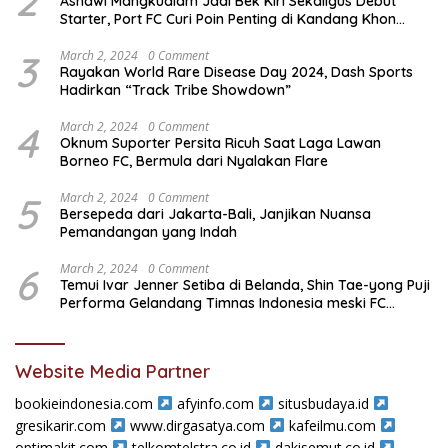
2
Asnawi Mangkualam Jadi Bek Kiri Sekaligus Debut
Starter, Port FC Curi Poin Penting di Kandang Khon
Kaen United
3
March 2, 2024
0 Comment
Rayakan World Rare Disease Day 2024, Dash Sports
Hadirkan “Track Tribe Showdown”
4
March 2, 2024
0 Comment
Oknum Suporter Persita Ricuh Saat Laga Lawan
Borneo FC, Bermula dari Nyalakan Flare
5
March 2, 2024
0 Comment
Bersepeda dari Jakarta-Bali, Janjikan Nuansa
Pemandangan yang Indah
6
March 2, 2024
0 Comment
Temui Ivar Jenner Setiba di Belanda, Shin Tae-yong Puji
Performa Gelandang Timnas Indonesia meski FC
Utrecht Kalah
Website Media Partner
bookieindonesia.com
afyinfo.com
situsbudaya.id
gresikarir.com
www.dirgasatya.com
kafeilmu.com
optimakit.com
telkomtelstra.co.id
dakisemut.co.id