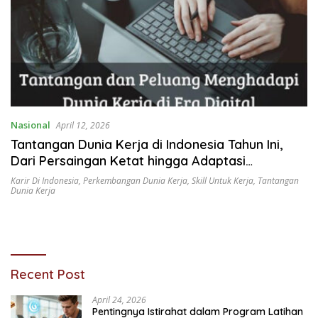
Nasional
April 12, 2026
Tantangan Dunia Kerja di Indonesia Tahun Ini,
Dari Persaingan Ketat hingga Adaptasi
Teknologi
Karir Di Indonesia
,
Perkembangan Dunia Kerja
,
Skill Untuk Kerja
,
Tantangan
Dunia Kerja
Recent Post
April 24, 2026
Pentingnya Istirahat dalam Program Latihan