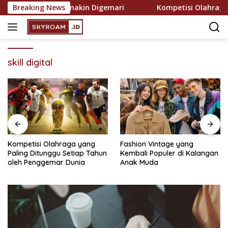
Skip
ekreasi yang Semakin Digemari
Breaking News
Kompetisi Olahraga ya
to
content
skill digital
Kompetisi Olahraga yang
Fashion Vintage yang
Paling Ditunggu Setiap Tahun
Kembali Populer di Kalangan
oleh Penggemar Dunia
Anak Muda