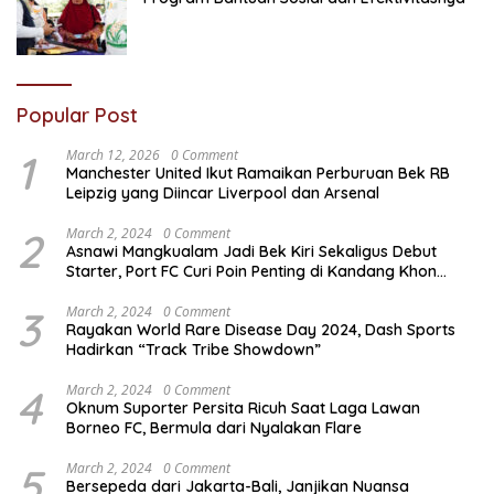
Popular Post
1
March 12, 2026
0 Comment
Manchester United Ikut Ramaikan Perburuan Bek RB
Leipzig yang Diincar Liverpool dan Arsenal
2
March 2, 2024
0 Comment
Asnawi Mangkualam Jadi Bek Kiri Sekaligus Debut
Starter, Port FC Curi Poin Penting di Kandang Khon
Kaen United
3
March 2, 2024
0 Comment
Rayakan World Rare Disease Day 2024, Dash Sports
Hadirkan “Track Tribe Showdown”
4
March 2, 2024
0 Comment
Oknum Suporter Persita Ricuh Saat Laga Lawan
Borneo FC, Bermula dari Nyalakan Flare
5
March 2, 2024
0 Comment
Bersepeda dari Jakarta-Bali, Janjikan Nuansa