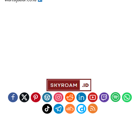
Indeks
Kode Etik
Redaksi
Disclaimer
Pedoman Media Siber