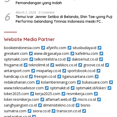
Pemandangan yang Indah
6
March 2, 2024
0 Comment
Temui Ivar Jenner Setiba di Belanda, Shin Tae-yong Puji
Performa Gelandang Timnas Indonesia meski FC
Utrecht Kalah
Website Media Partner
bookieindonesia.com
afyinfo.com
situsbudaya.id
gresikarir.com
www.dirgasatya.com
kafeilmu.com
optimakit.com
telkomtelstra.co.id
dakisemut.co.id
frivgame.id
teknolimit.id
webkos.co.id
groove.co.id
antarsport.com
mixparlay.co.id
sportsbook.co.id
handicap.co.id
freespin.co.id
liganusantara.com
redaksiharian.com
kolamberenang.com
bukasuara.com
www.teknoadvisor.com
optimakit.id
optimakit.id/loker/
loker2025.com
kerja2025.com
resmikerja.com
loker.resmikerja.com
alfamart.web.id
micro.co.id
sanghyangseri.co.id
dimensitekno.co.id
bisnis-
sumatra.com
siiora.co.id
transicon.co.id
wartajabar.co.id