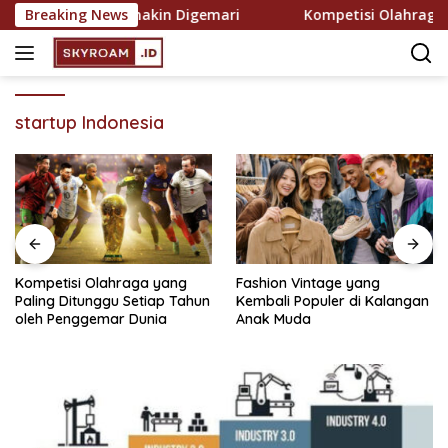
Skip
ekreasi yang Semakin Digemari
Breaking News
Kompetisi Olahraga ya
to
content
startup Indonesia
Kompetisi Olahraga yang
Fashion Vintage yang
Paling Ditunggu Setiap Tahun
Kembali Populer di Kalangan
oleh Penggemar Dunia
Anak Muda