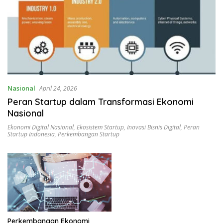
Nasional
April 24, 2026
Peran Startup dalam Transformasi Ekonomi
Nasional
Ekonomi Digital Nasional
,
Ekosistem Startup
,
Inovasi Bisnis Digital
,
Peran
Startup Indonesia
,
Perkembangan Startup
Perkembangan Ekonomi