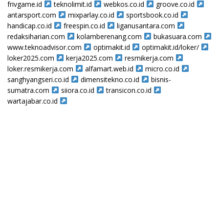
frivgame.id
teknolimit.id
webkos.co.id
groove.co.id
antarsport.com
mixparlay.co.id
sportsbook.co.id
handicap.co.id
freespin.co.id
liganusantara.com
redaksiharian.com
kolamberenang.com
bukasuara.com
www.teknoadvisor.com
optimakit.id
optimakit.id/loker/
loker2025.com
kerja2025.com
resmikerja.com
loker.resmikerja.com
alfamart.web.id
micro.co.id
sanghyangseri.co.id
dimensitekno.co.id
bisnis-
sumatra.com
siiora.co.id
transicon.co.id
wartajabar.co.id