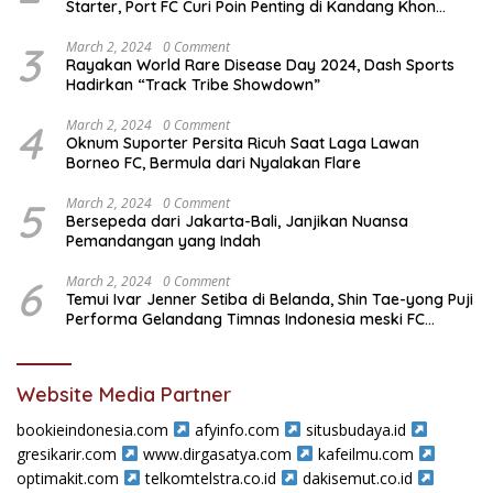
Starter, Port FC Curi Poin Penting di Kandang Khon
Kaen United
3
March 2, 2024
0 Comment
Rayakan World Rare Disease Day 2024, Dash Sports
Hadirkan “Track Tribe Showdown”
4
March 2, 2024
0 Comment
Oknum Suporter Persita Ricuh Saat Laga Lawan
Borneo FC, Bermula dari Nyalakan Flare
5
March 2, 2024
0 Comment
Bersepeda dari Jakarta-Bali, Janjikan Nuansa
Pemandangan yang Indah
6
March 2, 2024
0 Comment
Temui Ivar Jenner Setiba di Belanda, Shin Tae-yong Puji
Performa Gelandang Timnas Indonesia meski FC
Utrecht Kalah
Website Media Partner
bookieindonesia.com
afyinfo.com
situsbudaya.id
gresikarir.com
www.dirgasatya.com
kafeilmu.com
optimakit.com
telkomtelstra.co.id
dakisemut.co.id