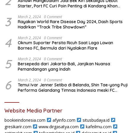
2
Asnawi Mangkualam Jadi Bek Kiri Sekaligus Debut
Starter, Port FC Curi Poin Penting di Kandang Khon
Kaen United
3
March 2, 2024
0 Comment
Rayakan World Rare Disease Day 2024, Dash Sports
Hadirkan “Track Tribe Showdown”
4
March 2, 2024
0 Comment
Oknum Suporter Persita Ricuh Saat Laga Lawan
Borneo FC, Bermula dari Nyalakan Flare
5
March 2, 2024
0 Comment
Bersepeda dari Jakarta-Bali, Janjikan Nuansa
Pemandangan yang Indah
6
March 2, 2024
0 Comment
Temui Ivar Jenner Setiba di Belanda, Shin Tae-yong Puji
Performa Gelandang Timnas Indonesia meski FC
Utrecht Kalah
Website Media Partner
bookieindonesia.com
afyinfo.com
situsbudaya.id
gresikarir.com
www.dirgasatya.com
kafeilmu.com