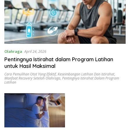
Olahraga
April 24, 2026
Pentingnya Istirahat dalam Program Latihan
untuk Hasil Maksimal
Cara Pemulihan Otot Yang Efektif
,
Keseimbangan Latihan Dan Istirahat
,
Manfaat Recovery Setelah Olahraga
,
Pentingnya Istirahat Dalam Program
Latihan