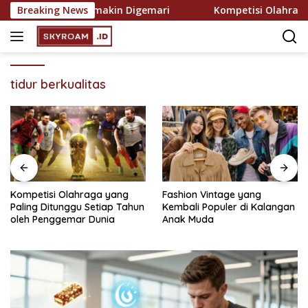
Skip
ekreasi yang Semakin Digemari
Breaking News
Kompetisi Olahraga ya
to
content
tidur berkualitas
Kompetisi Olahraga yang
Fashion Vintage yang
Paling Ditunggu Setiap Tahun
Kembali Populer di Kalangan
oleh Penggemar Dunia
Anak Muda