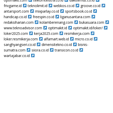
optimakit.com
telkomtelstra.co.id
dakisemut.co.id
frivgame.id
teknolimit.id
webkos.co.id
groove.co.id
antarsport.com
mixparlay.co.id
sportsbook.co.id
handicap.co.id
freespin.co.id
liganusantara.com
redaksiharian.com
kolamberenang.com
bukasuara.com
www.teknoadvisor.com
optimakit.id
optimakit.id/loker/
loker2025.com
kerja2025.com
resmikerja.com
loker.resmikerja.com
alfamart.web.id
micro.co.id
sanghyangseri.co.id
dimensitekno.co.id
bisnis-
sumatra.com
siiora.co.id
transicon.co.id
wartajabar.co.id