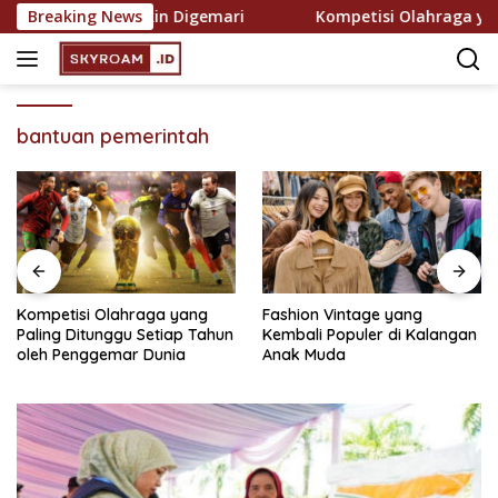
Skip
easi yang Semakin Digemari
Breaking News
Kompetisi Olahraga yang 
to
content
bantuan pemerintah
Kompetisi Olahraga yang
Fashion Vintage yang
Paling Ditunggu Setiap Tahun
Kembali Populer di Kalangan
oleh Penggemar Dunia
Anak Muda