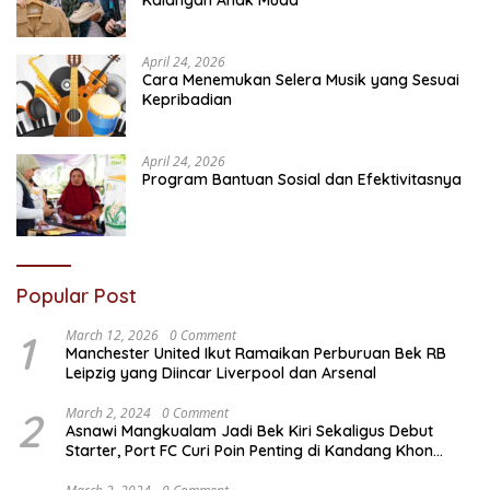
Kalangan Anak Muda
April 24, 2026
Cara Menemukan Selera Musik yang Sesuai
Kepribadian
April 24, 2026
Program Bantuan Sosial dan Efektivitasnya
Popular Post
1
March 12, 2026
0 Comment
Manchester United Ikut Ramaikan Perburuan Bek RB
Leipzig yang Diincar Liverpool dan Arsenal
2
March 2, 2024
0 Comment
Asnawi Mangkualam Jadi Bek Kiri Sekaligus Debut
Starter, Port FC Curi Poin Penting di Kandang Khon
Kaen United