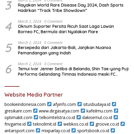
3
March 2, 2024
0 Comment
Rayakan World Rare Disease Day 2024, Dash Sports
Hadirkan “Track Tribe Showdown”
4
March 2, 2024
0 Comment
Oknum Suporter Persita Ricuh Saat Laga Lawan
Borneo FC, Bermula dari Nyalakan Flare
5
March 2, 2024
0 Comment
Bersepeda dari Jakarta-Bali, Janjikan Nuansa
Pemandangan yang Indah
6
March 2, 2024
0 Comment
Temui Ivar Jenner Setiba di Belanda, Shin Tae-yong Puji
Performa Gelandang Timnas Indonesia meski FC
Utrecht Kalah
Website Media Partner
bookieindonesia.com
afyinfo.com
situsbudaya.id
gresikarir.com
www.dirgasatya.com
kafeilmu.com
optimakit.com
telkomtelstra.co.id
dakisemut.co.id
frivgame.id
teknolimit.id
webkos.co.id
groove.co.id
antarsport.com
mixparlay.co.id
sportsbook.co.id