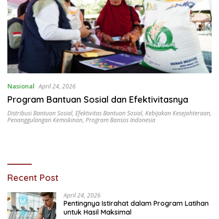
Nasional
April 24, 2026
Program Bantuan Sosial dan Efektivitasnya
Distribusi Bantuan Sosial
,
Efektivitas Bantuan Sosial
,
Kebijakan Kesejahteraan
,
Penanggulangan Kemiskinan
,
Program Bansos Indonesia
Recent Post
April 24, 2026
Pentingnya Istirahat dalam Program Latihan
untuk Hasil Maksimal