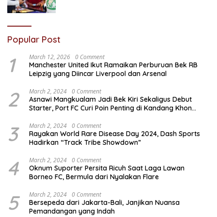
Popular Post
1
March 12, 2026
0 Comment
Manchester United Ikut Ramaikan Perburuan Bek RB
Leipzig yang Diincar Liverpool dan Arsenal
2
March 2, 2024
0 Comment
Asnawi Mangkualam Jadi Bek Kiri Sekaligus Debut
Starter, Port FC Curi Poin Penting di Kandang Khon
Kaen United
3
March 2, 2024
0 Comment
Rayakan World Rare Disease Day 2024, Dash Sports
Hadirkan “Track Tribe Showdown”
4
March 2, 2024
0 Comment
Oknum Suporter Persita Ricuh Saat Laga Lawan
Borneo FC, Bermula dari Nyalakan Flare
5
March 2, 2024
0 Comment
Bersepeda dari Jakarta-Bali, Janjikan Nuansa
Pemandangan yang Indah