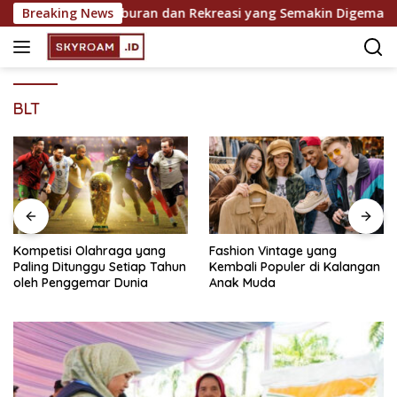
Skip
ebagai Sarana Hiburan dan Rekreasi yang Semakin Digemari
Breaking News
to
content
BLT
Kompetisi Olahraga yang
Fashion Vintage yang
Paling Ditunggu Setiap Tahun
Kembali Populer di Kalangan
oleh Penggemar Dunia
Anak Muda