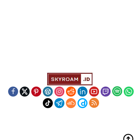
Indeks
Kode Etik
Redaksi
Disclaimer
Pedoman Media Siber
Powered by WordPress
-
Theme: wpberita.