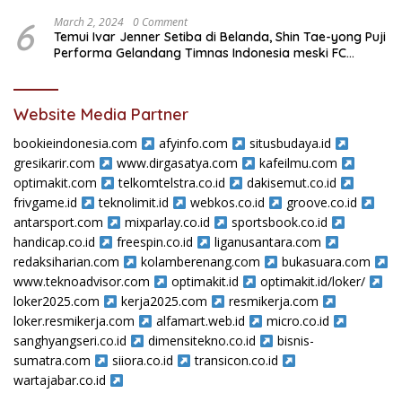
6
March 2, 2024
0 Comment
Temui Ivar Jenner Setiba di Belanda, Shin Tae-yong Puji
Performa Gelandang Timnas Indonesia meski FC
Utrecht Kalah
Website Media Partner
bookieindonesia.com
afyinfo.com
situsbudaya.id
gresikarir.com
www.dirgasatya.com
kafeilmu.com
optimakit.com
telkomtelstra.co.id
dakisemut.co.id
frivgame.id
teknolimit.id
webkos.co.id
groove.co.id
antarsport.com
mixparlay.co.id
sportsbook.co.id
handicap.co.id
freespin.co.id
liganusantara.com
redaksiharian.com
kolamberenang.com
bukasuara.com
www.teknoadvisor.com
optimakit.id
optimakit.id/loker/
loker2025.com
kerja2025.com
resmikerja.com
loker.resmikerja.com
alfamart.web.id
micro.co.id
sanghyangseri.co.id
dimensitekno.co.id
bisnis-
sumatra.com
siiora.co.id
transicon.co.id
wartajabar.co.id