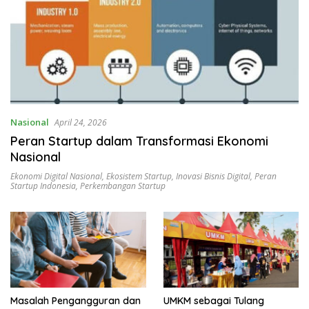
Nasional
April 24, 2026
Peran Startup dalam Transformasi Ekonomi
Nasional
Ekonomi Digital Nasional
,
Ekosistem Startup
,
Inovasi Bisnis Digital
,
Peran
Startup Indonesia
,
Perkembangan Startup
Masalah Pengangguran dan
UMKM sebagai Tulang