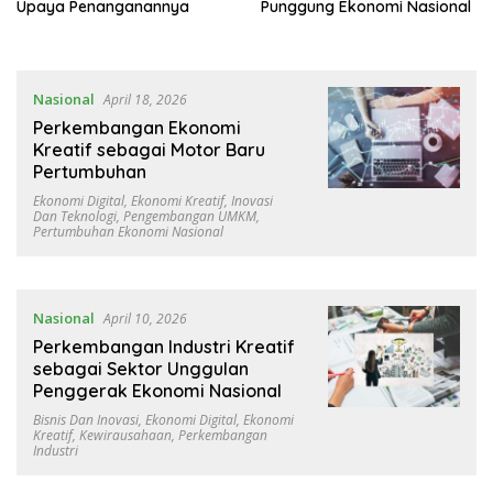
Upaya Penanganannya
Punggung Ekonomi Nasional
Nasional
April 18, 2026
Perkembangan Ekonomi
Kreatif sebagai Motor Baru
Pertumbuhan
Ekonomi Digital
,
Ekonomi Kreatif
,
Inovasi
Dan Teknologi
,
Pengembangan UMKM
,
Pertumbuhan Ekonomi Nasional
Nasional
April 10, 2026
Perkembangan Industri Kreatif
sebagai Sektor Unggulan
Penggerak Ekonomi Nasional
Bisnis Dan Inovasi
,
Ekonomi Digital
,
Ekonomi
Kreatif
,
Kewirausahaan
,
Perkembangan
Industri