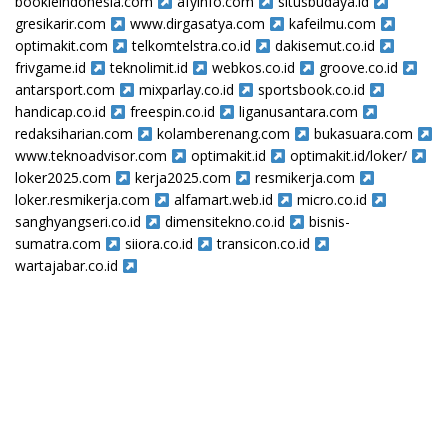
bookieindonesia.com
afyinfo.com
situsbudaya.id
gresikarir.com
www.dirgasatya.com
kafeilmu.com
optimakit.com
telkomtelstra.co.id
dakisemut.co.id
frivgame.id
teknolimit.id
webkos.co.id
groove.co.id
antarsport.com
mixparlay.co.id
sportsbook.co.id
handicap.co.id
freespin.co.id
liganusantara.com
redaksiharian.com
kolamberenang.com
bukasuara.com
www.teknoadvisor.com
optimakit.id
optimakit.id/loker/
loker2025.com
kerja2025.com
resmikerja.com
loker.resmikerja.com
alfamart.web.id
micro.co.id
sanghyangseri.co.id
dimensitekno.co.id
bisnis-
sumatra.com
siiora.co.id
transicon.co.id
wartajabar.co.id