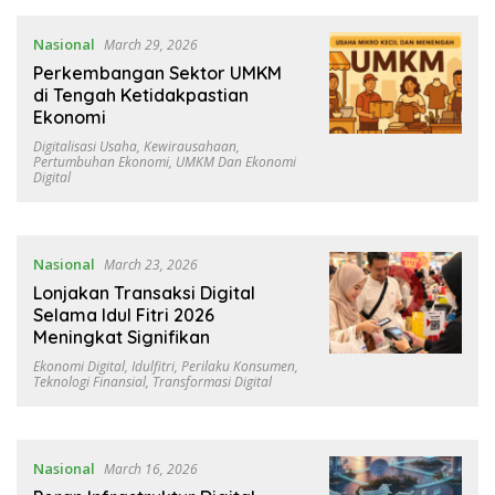
Nasional
March 29, 2026
Perkembangan Sektor UMKM
di Tengah Ketidakpastian
Ekonomi
Digitalisasi Usaha
,
Kewirausahaan
,
Pertumbuhan Ekonomi
,
UMKM Dan Ekonomi
Digital
Nasional
March 23, 2026
Lonjakan Transaksi Digital
Selama Idul Fitri 2026
Meningkat Signifikan
Ekonomi Digital
,
Idulfitri
,
Perilaku Konsumen
,
Teknologi Finansial
,
Transformasi Digital
Nasional
March 16, 2026