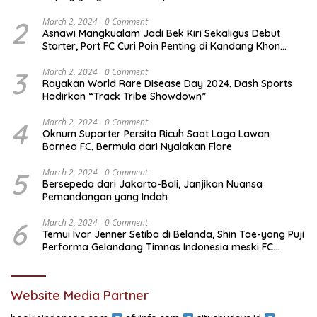
2
March 2, 2024
0 Comment
Asnawi Mangkualam Jadi Bek Kiri Sekaligus Debut
Starter, Port FC Curi Poin Penting di Kandang Khon
Kaen United
3
March 2, 2024
0 Comment
Rayakan World Rare Disease Day 2024, Dash Sports
Hadirkan “Track Tribe Showdown”
4
March 2, 2024
0 Comment
Oknum Suporter Persita Ricuh Saat Laga Lawan
Borneo FC, Bermula dari Nyalakan Flare
5
March 2, 2024
0 Comment
Bersepeda dari Jakarta-Bali, Janjikan Nuansa
Pemandangan yang Indah
6
March 2, 2024
0 Comment
Temui Ivar Jenner Setiba di Belanda, Shin Tae-yong Puji
Performa Gelandang Timnas Indonesia meski FC
Utrecht Kalah
Website Media Partner