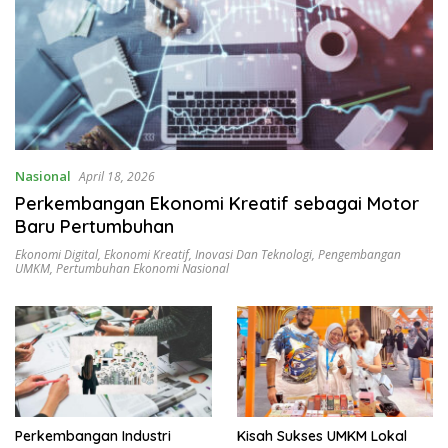
Nasional
April 18, 2026
Perkembangan Ekonomi Kreatif sebagai Motor
Baru Pertumbuhan
Ekonomi Digital
,
Ekonomi Kreatif
,
Inovasi Dan Teknologi
,
Pengembangan
UMKM
,
Pertumbuhan Ekonomi Nasional
Perkembangan Industri
Kisah Sukses UMKM Lokal