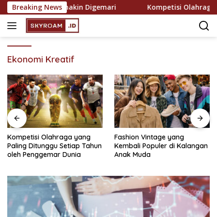
Skip
kreasi yang Semakin Digemari
Breaking News
Kompetisi Olahraga yan
to
content
Ekonomi Kreatif
Kompetisi Olahraga yang
Fashion Vintage yang
Paling Ditunggu Setiap Tahun
Kembali Populer di Kalangan
oleh Penggemar Dunia
Anak Muda