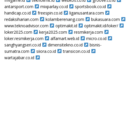
frivgame.id
teknolimit.id
webkos.co.id
groove.co.id
antarsport.com
mixparlay.co.id
sportsbook.co.id
handicap.co.id
freespin.co.id
liganusantara.com
redaksiharian.com
kolamberenang.com
bukasuara.com
www.teknoadvisor.com
optimakit.id
optimakit.id/loker/
loker2025.com
kerja2025.com
resmikerja.com
loker.resmikerja.com
alfamart.web.id
micro.co.id
sanghyangseri.co.id
dimensitekno.co.id
bisnis-
sumatra.com
siiora.co.id
transicon.co.id
wartajabar.co.id