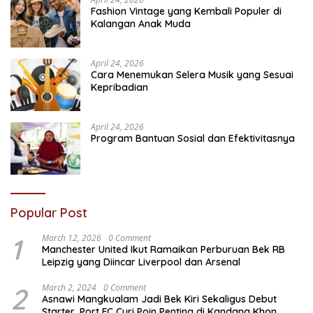
Fashion Vintage yang Kembali Populer di
Kalangan Anak Muda
April 24, 2026
Cara Menemukan Selera Musik yang Sesuai
Kepribadian
April 24, 2026
Program Bantuan Sosial dan Efektivitasnya
Popular Post
1
March 12, 2026
0 Comment
Manchester United Ikut Ramaikan Perburuan Bek RB
Leipzig yang Diincar Liverpool dan Arsenal
2
March 2, 2024
0 Comment
Asnawi Mangkualam Jadi Bek Kiri Sekaligus Debut
Starter, Port FC Curi Poin Penting di Kandang Khon