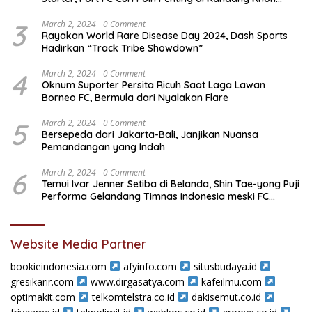
Kaen United
3
March 2, 2024
0 Comment
Rayakan World Rare Disease Day 2024, Dash Sports
Hadirkan “Track Tribe Showdown”
4
March 2, 2024
0 Comment
Oknum Suporter Persita Ricuh Saat Laga Lawan
Borneo FC, Bermula dari Nyalakan Flare
5
March 2, 2024
0 Comment
Bersepeda dari Jakarta-Bali, Janjikan Nuansa
Pemandangan yang Indah
6
March 2, 2024
0 Comment
Temui Ivar Jenner Setiba di Belanda, Shin Tae-yong Puji
Performa Gelandang Timnas Indonesia meski FC
Utrecht Kalah
Website Media Partner
bookieindonesia.com
afyinfo.com
situsbudaya.id
gresikarir.com
www.dirgasatya.com
kafeilmu.com
optimakit.com
telkomtelstra.co.id
dakisemut.co.id