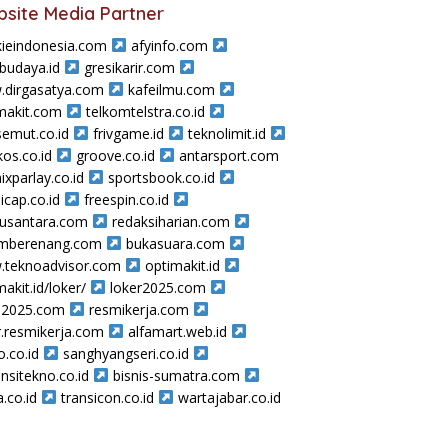
site Media Partner
ieindonesia.com
afyinfo.com
sbudaya.id
gresikarir.com
dirgasatya.com
kafeilmu.com
makit.com
telkomtelstra.co.id
semut.co.id
frivgame.id
teknolimit.id
os.co.id
groove.co.id
antarsport.com
ixparlay.co.id
sportsbook.co.id
icap.co.id
freespin.co.id
nusantara.com
redaksiharian.com
amberenang.com
bukasuara.com
teknoadvisor.com
optimakit.id
makit.id/loker/
loker2025.com
a2025.com
resmikerja.com
r.resmikerja.com
alfamart.web.id
o.co.id
sanghyangseri.co.id
nsitekno.co.id
bisnis-sumatra.com
a.co.id
transicon.co.id
wartajabar.co.id