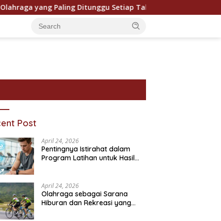
ga yang Paling Ditunggu Setiap Tahun oleh Penggemar Dunia
ent Post
April 24, 2026
Pentingnya Istirahat dalam
Program Latihan untuk Hasil
Maksimal
April 24, 2026
Olahraga sebagai Sarana
Hiburan dan Rekreasi yang
Pentingnya Pendidikan
P
ram Bantuan Sosial dan
Semakin Digemari
Karakter dalam Kehidupan
T
ivitasnya