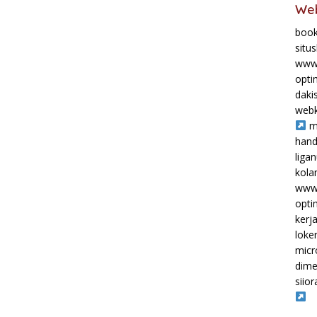
Web
book
situ
www.
opti
daki
webk
m
hand
liga
kol
www.
opti
kerj
loke
micr
dime
siior