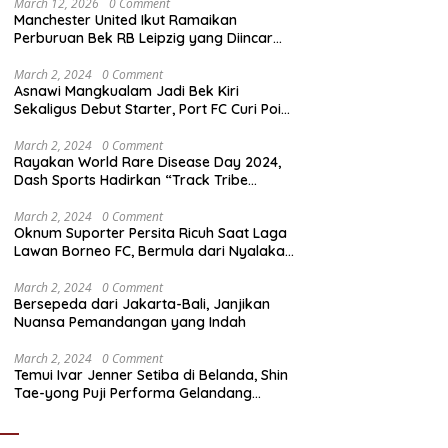
March 12, 2026
0 Comment
Manchester United Ikut Ramaikan
Perburuan Bek RB Leipzig yang Diincar
Liverpool dan Arsenal
March 2, 2024
0 Comment
Asnawi Mangkualam Jadi Bek Kiri
Sekaligus Debut Starter, Port FC Curi Poin
Penting di Kandang Khon Kaen United
March 2, 2024
0 Comment
Rayakan World Rare Disease Day 2024,
Dash Sports Hadirkan “Track Tribe
Showdown”
March 2, 2024
0 Comment
Oknum Suporter Persita Ricuh Saat Laga
Lawan Borneo FC, Bermula dari Nyalakan
Flare
March 2, 2024
0 Comment
Bersepeda dari Jakarta-Bali, Janjikan
Nuansa Pemandangan yang Indah
March 2, 2024
0 Comment
Temui Ivar Jenner Setiba di Belanda, Shin
Tae-yong Puji Performa Gelandang
Timnas Indonesia meski FC Utrecht Kalah