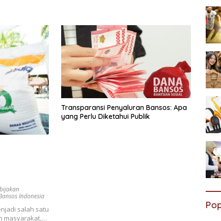
Transparansi Penyaluran Bansos: Apa
yang Perlu Diketahui Publik
bijakan
Bansos Indonesia
Pop
njadi salah satu
an masyarakat,…