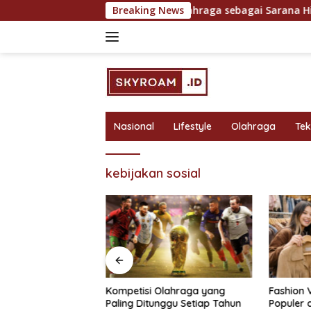
Skip
ntuk Hasil Maksimal
Breaking News
Olahraga sebagai Sarana Hiburan 
to
content
Nasional
Lifestyle
Olahraga
Te
kebijakan sosial
bagai Sarana
Kompetisi Olahraga yang
Fashion 
 Rekreasi yang
Paling Ditunggu Setiap Tahun
Populer 