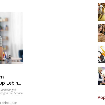
am
up Lebih
,
Membangun
ngan Diri Sehari-
Pop
m kehidupan