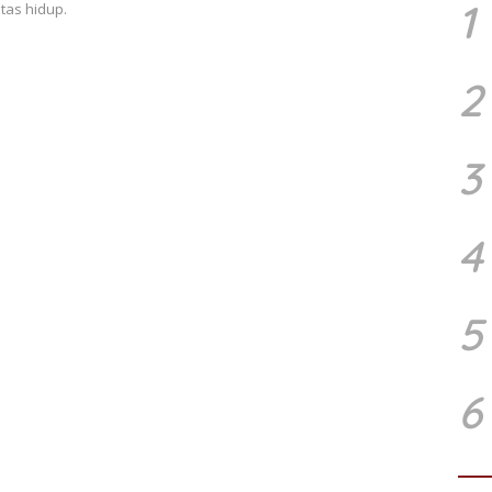
1
tas hidup.
2
3
4
5
6