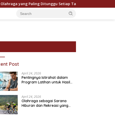
ga yang Paling Ditunggu Setiap Tahun oleh Penggemar Dunia
ent Post
April 24, 2026
Pentingnya Istirahat dalam
Program Latihan untuk Hasil
Maksimal
April 24, 2026
Olahraga sebagai Sarana
Hiburan dan Rekreasi yang
ram Bantuan Sosial dan
Pentingnya Pendidikan
P
Semakin Digemari
ivitasnya
Karakter dalam Kehidupan
T