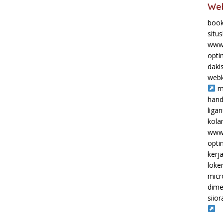
Web
book
situ
www.
opti
daki
webk
m
hand
liga
kol
www.
opti
kerj
loke
micr
dime
siior