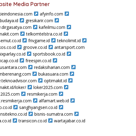
site Media Partner
ieindonesia.com
afyinfo.com
sbudaya.id
gresikarir.com
dirgasatya.com
kafeilmu.com
makit.com
telkomtelstra.co.id
semut.co.id
frivgame.id
teknolimit.id
os.co.id
groove.co.id
antarsport.com
ixparlay.co.id
sportsbook.co.id
icap.co.id
freespin.co.id
nusantara.com
redaksiharian.com
amberenang.com
bukasuara.com
teknoadvisor.com
optimakit.id
makit.id/loker/
loker2025.com
a2025.com
resmikerja.com
r.resmikerja.com
alfamart.web.id
o.co.id
sanghyangseri.co.id
nsitekno.co.id
bisnis-sumatra.com
a.co.id
transicon.co.id
wartajabar.co.id