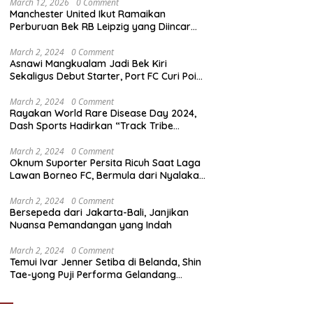
March 12, 2026
0 Comment
Manchester United Ikut Ramaikan
Perburuan Bek RB Leipzig yang Diincar
Liverpool dan Arsenal
March 2, 2024
0 Comment
Asnawi Mangkualam Jadi Bek Kiri
Sekaligus Debut Starter, Port FC Curi Poin
Penting di Kandang Khon Kaen United
March 2, 2024
0 Comment
Rayakan World Rare Disease Day 2024,
Dash Sports Hadirkan “Track Tribe
Showdown”
March 2, 2024
0 Comment
Oknum Suporter Persita Ricuh Saat Laga
Lawan Borneo FC, Bermula dari Nyalakan
Flare
March 2, 2024
0 Comment
Bersepeda dari Jakarta-Bali, Janjikan
Nuansa Pemandangan yang Indah
March 2, 2024
0 Comment
Temui Ivar Jenner Setiba di Belanda, Shin
Tae-yong Puji Performa Gelandang
Timnas Indonesia meski FC Utrecht Kalah