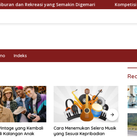
 dan Rekreasi yang Semakin Digemari
Kompetisi Olahra
kno
Indeks
Rec
Vintage yang Kembali
Cara Menemukan Selera Musik
Prog
di Kalangan Anak
yang Sesuai Kepribadian
Efekt