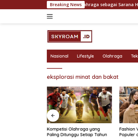
Skip
ntuk Hasil Maksimal
Breaking News
Olahraga sebagai Sarana Hiburan
to
content
Nasional
Lifestyle
Olahraga
Te
eksplorasi minat dan bakat
bagai Sarana
Kompetisi Olahraga yang
Fashion 
 Rekreasi yang
Paling Ditunggu Setiap Tahun
Populer 