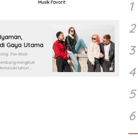
1
Musik Favorit
2
 Nyaman,
adi Gaya Utama
3
iving
,
Tren Mode
rkembang mengikuti
4
Memasuki tahun…
5
6