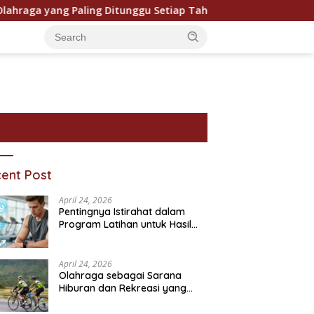
a yang Paling Ditunggu Setiap Tahun oleh Penggemar Dunia
ent Post
April 24, 2026
Pentingnya Istirahat dalam
Program Latihan untuk Hasil
Maksimal
April 24, 2026
Olahraga sebagai Sarana
Hiburan dan Rekreasi yang
ram Bantuan Sosial dan
Pentingnya Pendidikan
P
Semakin Digemari
ivitasnya
Karakter dalam Kehidupan
T