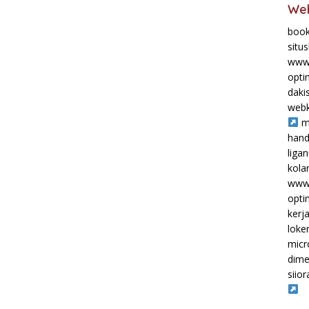
Web
book
situ
www.
opti
daki
webk
m
hand
liga
kol
www.
opti
kerj
loke
micr
dime
siior