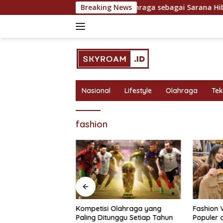
Skip
uk Hasil Maksimal
Breaking News
Olahraga sebagai Sarana Hiburan d
to
content
Nasional
Lifestyle
Olahraga
Te
fashion
bagai Sarana
Kompetisi Olahraga yang
Fashion 
 Rekreasi yang
Paling Ditunggu Setiap Tahun
Populer 