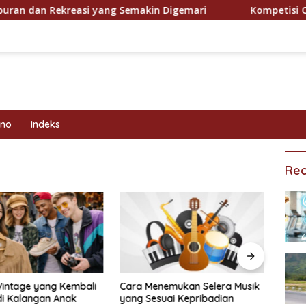
an Rekreasi yang Semakin Digemari
Kompetisi Olahrag
kno
Indeks
Rec
Vintage yang Kembali
Cara Menemukan Selera Musik
Prog
di Kalangan Anak
yang Sesuai Kepribadian
Efekt