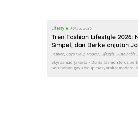
Lifestyle
April 3, 2026
Tren Fashion Lifestyle 2026:
Simpel, dan Berkelanjutan J
Fashion
,
Gaya Hidup Modern
,
Lifestyle
,
Sustainable L
Skyroam.id, Jakarta – Dunia fashion terus be
perubahan gaya hidup masyarakat modern. 