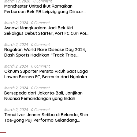
March 12, 2026
0 Comment
Manchester United Ikut Ramaikan
Perburuan Bek RB Leipzig yang Diincar
Liverpool dan Arsenal
March 2, 2024
0 Comment
Asnawi Mangkualam Jadi Bek Kiri
Sekaligus Debut Starter, Port FC Curi Poin
Penting di Kandang Khon Kaen United
March 2, 2024
0 Comment
Rayakan World Rare Disease Day 2024,
Dash Sports Hadirkan “Track Tribe
Showdown”
March 2, 2024
0 Comment
Oknum Suporter Persita Ricuh Saat Laga
Lawan Borneo FC, Bermula dari Nyalakan
Flare
March 2, 2024
0 Comment
Bersepeda dari Jakarta-Bali, Janjikan
Nuansa Pemandangan yang Indah
March 2, 2024
0 Comment
Temui Ivar Jenner Setiba di Belanda, Shin
Tae-yong Puji Performa Gelandang
Timnas Indonesia meski FC Utrecht Kalah