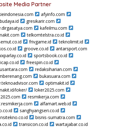
site Media Partner
ieindonesia.com
afyinfo.com
sbudaya.id
gresikarir.com
dirgasatya.com
kafeilmu.com
makit.com
telkomtelstra.co.id
semut.co.id
frivgame.id
teknolimit.id
os.co.id
groove.co.id
antarsport.com
ixparlay.co.id
sportsbook.co.id
icap.co.id
freespin.co.id
nusantara.com
redaksiharian.com
amberenang.com
bukasuara.com
teknoadvisor.com
optimakit.id
makit.id/loker/
loker2025.com
a2025.com
resmikerja.com
r.resmikerja.com
alfamart.web.id
o.co.id
sanghyangseri.co.id
nsitekno.co.id
bisnis-sumatra.com
a.co.id
transicon.co.id
wartajabar.co.id