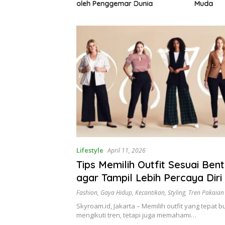
gemari
oleh Penggemar Dunia
Muda
Lifestyle
April 11, 2026
Tips Memilih Outfit Sesuai Ben
agar Tampil Lebih Percaya Diri
Fashion
,
Gaya Hidup
,
Kecantikan
,
Styling
,
Tren Pakaian
Skyroam.id, Jakarta – Memilih outfit yang tepat 
mengikuti tren, tetapi juga memahami…