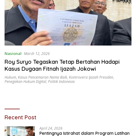
Nasional
March 12, 2026
Roy Suryo Tegaskan Tetap Bertahan Hadapi
Kasus Dugaan Fitnah Ijazah Jokowi
Hukum
,
Kasus Pencemaran Nama Baik
,
Kontroversi Ijazah Presiden
,
Penegakan Hukum Digital
,
Politik Indonesia
Recent Post
April 24, 2026
Pentingnya Istirahat dalam Program Latihan