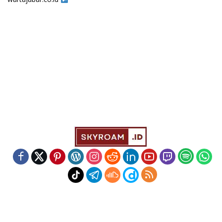
Indeks
Kode Etik
Redaksi
Disclaimer
Pedoman Media Siber