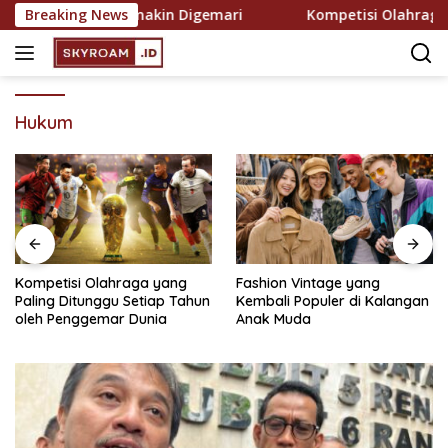
Skip
ekreasi yang Semakin Digemari
Breaking News
Kompetisi Olahraga ya
to
content
Hukum
Kompetisi Olahraga yang
Fashion Vintage yang
Paling Ditunggu Setiap Tahun
Kembali Populer di Kalangan
oleh Penggemar Dunia
Anak Muda