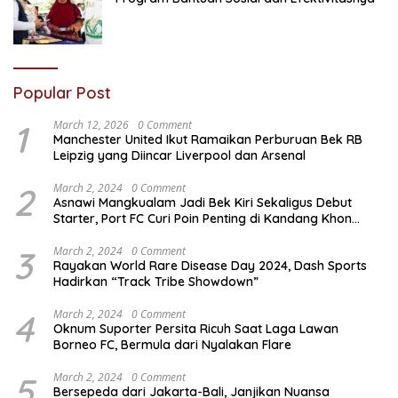
Popular Post
1
March 12, 2026
0 Comment
Manchester United Ikut Ramaikan Perburuan Bek RB
Leipzig yang Diincar Liverpool dan Arsenal
2
March 2, 2024
0 Comment
Asnawi Mangkualam Jadi Bek Kiri Sekaligus Debut
Starter, Port FC Curi Poin Penting di Kandang Khon
Kaen United
3
March 2, 2024
0 Comment
Rayakan World Rare Disease Day 2024, Dash Sports
Hadirkan “Track Tribe Showdown”
4
March 2, 2024
0 Comment
Oknum Suporter Persita Ricuh Saat Laga Lawan
Borneo FC, Bermula dari Nyalakan Flare
5
March 2, 2024
0 Comment
Bersepeda dari Jakarta-Bali, Janjikan Nuansa