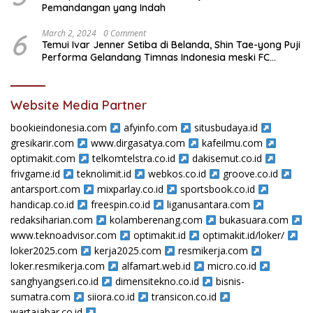
Pemandangan yang Indah
6
March 2, 2024
0 Comment
Temui Ivar Jenner Setiba di Belanda, Shin Tae-yong Puji
Performa Gelandang Timnas Indonesia meski FC
Utrecht Kalah
Website Media Partner
bookieindonesia.com
afyinfo.com
situsbudaya.id
gresikarir.com
www.dirgasatya.com
kafeilmu.com
optimakit.com
telkomtelstra.co.id
dakisemut.co.id
frivgame.id
teknolimit.id
webkos.co.id
groove.co.id
antarsport.com
mixparlay.co.id
sportsbook.co.id
handicap.co.id
freespin.co.id
liganusantara.com
redaksiharian.com
kolamberenang.com
bukasuara.com
www.teknoadvisor.com
optimakit.id
optimakit.id/loker/
loker2025.com
kerja2025.com
resmikerja.com
loker.resmikerja.com
alfamart.web.id
micro.co.id
sanghyangseri.co.id
dimensitekno.co.id
bisnis-
sumatra.com
siiora.co.id
transicon.co.id
wartajabar.co.id