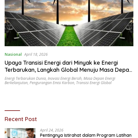
Nasional
April 18, 2026
Upaya Transisi Energi dari Minyak ke Energi
Terbarukan, Langkah Global Menuju Masa Depan
Berkelanjutan
Energi Terbarukan Dunia
,
Inovasi Energi Bersih
,
Masa Depan Energi
Berkelanjutan
,
Pengurangan Emisi Karbon
,
Transisi Energi Global
Recent Post
April 24, 2026
Pentingnya Istirahat dalam Program Latihan