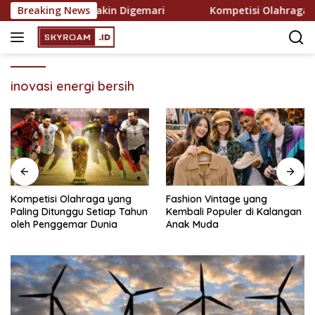
Skip
kreasi yang Semakin Digemari
Breaking News
Kompetisi Olahraga yan
to
content
inovasi energi bersih
Kompetisi Olahraga yang
Fashion Vintage yang
Paling Ditunggu Setiap Tahun
Kembali Populer di Kalangan
oleh Penggemar Dunia
Anak Muda