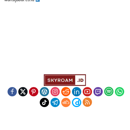
Indeks
Kode Etik
Redaksi
Disclaimer
Pedoman Media Siber