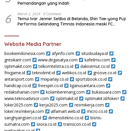
Pemandangan yang Indah
6
March 2, 2024
0 Comment
Temui Ivar Jenner Setiba di Belanda, Shin Tae-yong Puji
Performa Gelandang Timnas Indonesia meski FC
Utrecht Kalah
Website Media Partner
bookieindonesia.com
afyinfo.com
situsbudaya.id
gresikarir.com
www.dirgasatya.com
kafeilmu.com
optimakit.com
telkomtelstra.co.id
dakisemut.co.id
frivgame.id
teknolimit.id
webkos.co.id
groove.co.id
antarsport.com
mixparlay.co.id
sportsbook.co.id
handicap.co.id
freespin.co.id
liganusantara.com
redaksiharian.com
kolamberenang.com
bukasuara.com
www.teknoadvisor.com
optimakit.id
optimakit.id/loker/
loker2025.com
kerja2025.com
resmikerja.com
loker.resmikerja.com
alfamart.web.id
micro.co.id
sanghyangseri.co.id
dimensitekno.co.id
bisnis-
sumatra.com
siiora.co.id
transicon.co.id
wartajabar.co.id