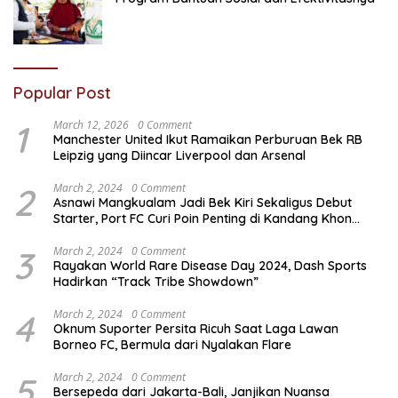
Popular Post
1
March 12, 2026
0 Comment
Manchester United Ikut Ramaikan Perburuan Bek RB
Leipzig yang Diincar Liverpool dan Arsenal
2
March 2, 2024
0 Comment
Asnawi Mangkualam Jadi Bek Kiri Sekaligus Debut
Starter, Port FC Curi Poin Penting di Kandang Khon
Kaen United
3
March 2, 2024
0 Comment
Rayakan World Rare Disease Day 2024, Dash Sports
Hadirkan “Track Tribe Showdown”
4
March 2, 2024
0 Comment
Oknum Suporter Persita Ricuh Saat Laga Lawan
Borneo FC, Bermula dari Nyalakan Flare
5
March 2, 2024
0 Comment
Bersepeda dari Jakarta-Bali, Janjikan Nuansa