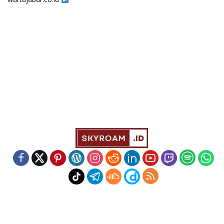
Indeks
Kode Etik
Redaksi
Disclaimer
Pedoman Media Siber