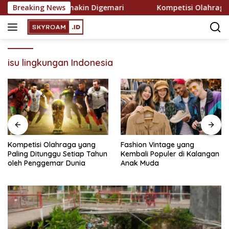
Skip
ekreasi yang Semakin Digemari
Breaking News
Kompetisi Olahraga ya
to
content
isu lingkungan Indonesia
Kompetisi Olahraga yang
Fashion Vintage yang
Paling Ditunggu Setiap Tahun
Kembali Populer di Kalangan
oleh Penggemar Dunia
Anak Muda