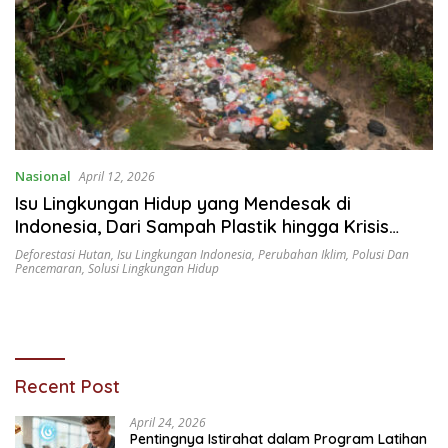
Nasional
April 12, 2026
Isu Lingkungan Hidup yang Mendesak di
Indonesia, Dari Sampah Plastik hingga Krisis
Hutan
Deforestasi Hutan
,
Isu Lingkungan Indonesia
,
Perubahan Iklim
,
Polusi Dan
Pencemaran
,
Solusi Lingkungan Hidup
Recent Post
April 24, 2026
Pentingnya Istirahat dalam Program Latihan