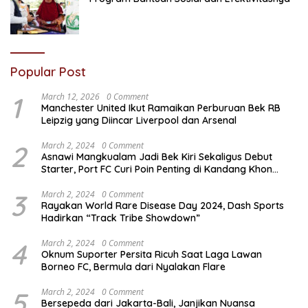
Popular Post
1
March 12, 2026
0 Comment
Manchester United Ikut Ramaikan Perburuan Bek RB
Leipzig yang Diincar Liverpool dan Arsenal
2
March 2, 2024
0 Comment
Asnawi Mangkualam Jadi Bek Kiri Sekaligus Debut
Starter, Port FC Curi Poin Penting di Kandang Khon
Kaen United
3
March 2, 2024
0 Comment
Rayakan World Rare Disease Day 2024, Dash Sports
Hadirkan “Track Tribe Showdown”
4
March 2, 2024
0 Comment
Oknum Suporter Persita Ricuh Saat Laga Lawan
Borneo FC, Bermula dari Nyalakan Flare
5
March 2, 2024
0 Comment
Bersepeda dari Jakarta-Bali, Janjikan Nuansa