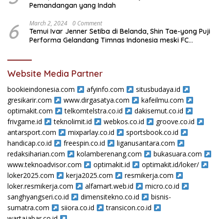
Pemandangan yang Indah
6
March 2, 2024
0 Comment
Temui Ivar Jenner Setiba di Belanda, Shin Tae-yong Puji
Performa Gelandang Timnas Indonesia meski FC
Utrecht Kalah
Website Media Partner
bookieindonesia.com
afyinfo.com
situsbudaya.id
gresikarir.com
www.dirgasatya.com
kafeilmu.com
optimakit.com
telkomtelstra.co.id
dakisemut.co.id
frivgame.id
teknolimit.id
webkos.co.id
groove.co.id
antarsport.com
mixparlay.co.id
sportsbook.co.id
handicap.co.id
freespin.co.id
liganusantara.com
redaksiharian.com
kolamberenang.com
bukasuara.com
www.teknoadvisor.com
optimakit.id
optimakit.id/loker/
loker2025.com
kerja2025.com
resmikerja.com
loker.resmikerja.com
alfamart.web.id
micro.co.id
sanghyangseri.co.id
dimensitekno.co.id
bisnis-
sumatra.com
siiora.co.id
transicon.co.id
wartajabar.co.id