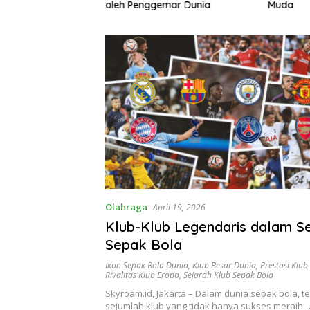
gemari
oleh Penggemar Dunia
Muda
Olahraga
April 19, 2026
Klub-Klub Legendaris dalam S
Sepak Bola
Ikon Sepak Bola Dunia
,
Klub Besar Dunia
,
Prestasi Klub
Rivalitas Klub Eropa
,
Sejarah Klub Sepak Bola
Skyroam.id, Jakarta – Dalam dunia sepak bola, t
sejumlah klub yang tidak hanya sukses meraih