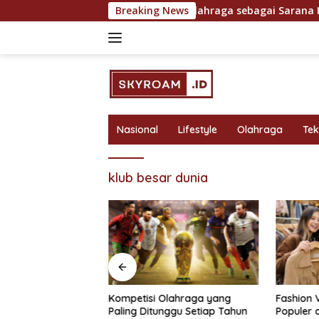
Skip
untuk Hasil Maksimal
Breaking News
Olahraga sebagai Sarana Hibura
to
content
Nasional
Lifestyle
Olahraga
Te
klub besar dunia
bagai Sarana
Kompetisi Olahraga yang
Fashion 
 Rekreasi yang
Paling Ditunggu Setiap Tahun
Populer 