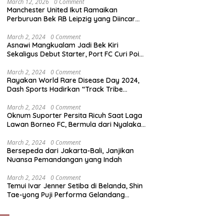
March 12, 2026
0 Comment
Manchester United Ikut Ramaikan
Perburuan Bek RB Leipzig yang Diincar
Liverpool dan Arsenal
March 2, 2024
0 Comment
Asnawi Mangkualam Jadi Bek Kiri
Sekaligus Debut Starter, Port FC Curi Poin
Penting di Kandang Khon Kaen United
March 2, 2024
0 Comment
Rayakan World Rare Disease Day 2024,
Dash Sports Hadirkan “Track Tribe
Showdown”
March 2, 2024
0 Comment
Oknum Suporter Persita Ricuh Saat Laga
Lawan Borneo FC, Bermula dari Nyalakan
Flare
March 2, 2024
0 Comment
Bersepeda dari Jakarta-Bali, Janjikan
Nuansa Pemandangan yang Indah
March 2, 2024
0 Comment
Temui Ivar Jenner Setiba di Belanda, Shin
Tae-yong Puji Performa Gelandang
Timnas Indonesia meski FC Utrecht Kalah