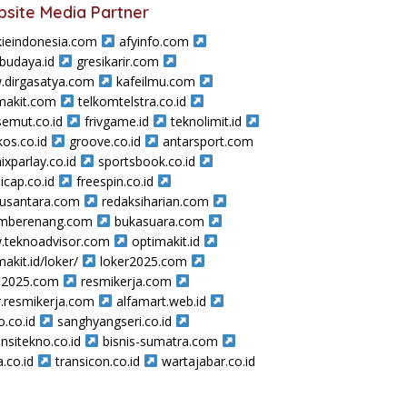
site Media Partner
ieindonesia.com
afyinfo.com
sbudaya.id
gresikarir.com
dirgasatya.com
kafeilmu.com
makit.com
telkomtelstra.co.id
semut.co.id
frivgame.id
teknolimit.id
os.co.id
groove.co.id
antarsport.com
ixparlay.co.id
sportsbook.co.id
icap.co.id
freespin.co.id
nusantara.com
redaksiharian.com
amberenang.com
bukasuara.com
teknoadvisor.com
optimakit.id
makit.id/loker/
loker2025.com
a2025.com
resmikerja.com
r.resmikerja.com
alfamart.web.id
o.co.id
sanghyangseri.co.id
nsitekno.co.id
bisnis-sumatra.com
a.co.id
transicon.co.id
wartajabar.co.id