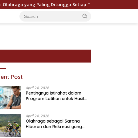
aga yang Paling Ditunggu Setiap Tahun oleh Penggemar Dunia
ent Post
April 24, 2026
Pentingnya Istirahat dalam
Program Latihan untuk Hasil
Maksimal
April 24, 2026
Olahraga sebagai Sarana
Hiburan dan Rekreasi yang
ram Bantuan Sosial dan
Pentingnya Pendidikan
P
Semakin Digemari
ivitasnya
Karakter dalam Kehidupan
T