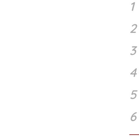
1
2
3
4
5
6