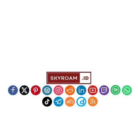
Indeks
Kode Etik
Redaksi
Disclaimer
Pedoman Media Siber
Powered by WordPress
-
Theme: wpberita.