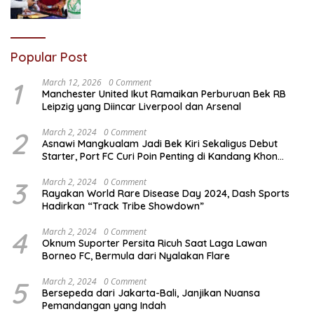
Popular Post
1
March 12, 2026
0 Comment
Manchester United Ikut Ramaikan Perburuan Bek RB
Leipzig yang Diincar Liverpool dan Arsenal
2
March 2, 2024
0 Comment
Asnawi Mangkualam Jadi Bek Kiri Sekaligus Debut
Starter, Port FC Curi Poin Penting di Kandang Khon
Kaen United
3
March 2, 2024
0 Comment
Rayakan World Rare Disease Day 2024, Dash Sports
Hadirkan “Track Tribe Showdown”
4
March 2, 2024
0 Comment
Oknum Suporter Persita Ricuh Saat Laga Lawan
Borneo FC, Bermula dari Nyalakan Flare
5
March 2, 2024
0 Comment
Bersepeda dari Jakarta-Bali, Janjikan Nuansa
Pemandangan yang Indah