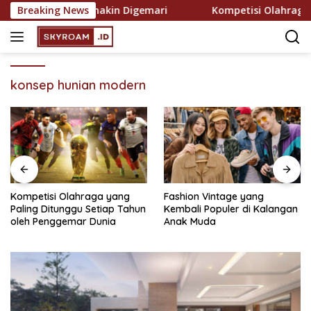
Skip
ekreasi yang Semakin Digemari
Breaking News
Kompetisi Olahraga ya
to
content
konsep hunian modern
Kompetisi Olahraga yang
Fashion Vintage yang
Paling Ditunggu Setiap Tahun
Kembali Populer di Kalangan
oleh Penggemar Dunia
Anak Muda