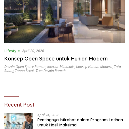
Lifestyle
April 20, 2026
Konsep Open Space untuk Hunian Modern
Desain Open Space Rumah
,
Interior Minimalis
,
Konsep Hunian Modern
,
Tata
Ruang Tanpa Sekat
,
Tren Desain Rumah
Recent Post
April 24, 2026
Pentingnya Istirahat dalam Program Latihan
untuk Hasil Maksimal