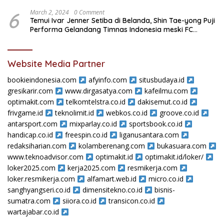
6
March 2, 2024
0 Comment
Temui Ivar Jenner Setiba di Belanda, Shin Tae-yong Puji
Performa Gelandang Timnas Indonesia meski FC
Utrecht Kalah
Website Media Partner
bookieindonesia.com
afyinfo.com
situsbudaya.id
gresikarir.com
www.dirgasatya.com
kafeilmu.com
optimakit.com
telkomtelstra.co.id
dakisemut.co.id
frivgame.id
teknolimit.id
webkos.co.id
groove.co.id
antarsport.com
mixparlay.co.id
sportsbook.co.id
handicap.co.id
freespin.co.id
liganusantara.com
redaksiharian.com
kolamberenang.com
bukasuara.com
www.teknoadvisor.com
optimakit.id
optimakit.id/loker/
loker2025.com
kerja2025.com
resmikerja.com
loker.resmikerja.com
alfamart.web.id
micro.co.id
sanghyangseri.co.id
dimensitekno.co.id
bisnis-
sumatra.com
siiora.co.id
transicon.co.id
wartajabar.co.id