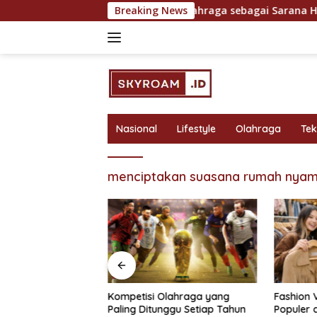
Skip
ntuk Hasil Maksimal
Breaking News
Olahraga sebagai Sarana Hiburan
to
content
Nasional
Lifestyle
Olahraga
Te
menciptakan suasana rumah nya
bagai Sarana
Kompetisi Olahraga yang
Fashion 
 Rekreasi yang
Paling Ditunggu Setiap Tahun
Populer 