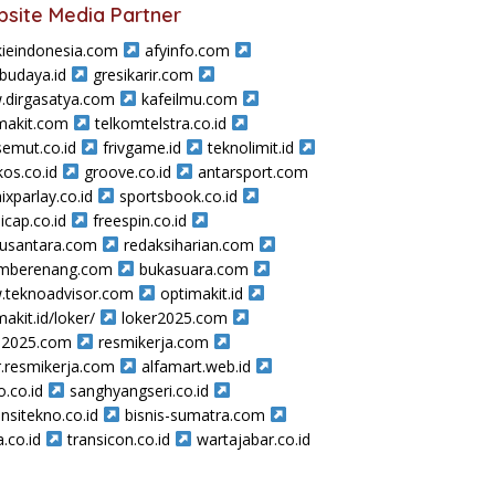
site Media Partner
ieindonesia.com
afyinfo.com
sbudaya.id
gresikarir.com
dirgasatya.com
kafeilmu.com
makit.com
telkomtelstra.co.id
semut.co.id
frivgame.id
teknolimit.id
os.co.id
groove.co.id
antarsport.com
ixparlay.co.id
sportsbook.co.id
icap.co.id
freespin.co.id
nusantara.com
redaksiharian.com
amberenang.com
bukasuara.com
teknoadvisor.com
optimakit.id
makit.id/loker/
loker2025.com
a2025.com
resmikerja.com
r.resmikerja.com
alfamart.web.id
o.co.id
sanghyangseri.co.id
nsitekno.co.id
bisnis-sumatra.com
a.co.id
transicon.co.id
wartajabar.co.id