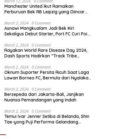
March 12, 2026
0 Comment
Manchester United Ikut Ramaikan
Perburuan Bek RB Leipzig yang Diincar
Liverpool dan Arsenal
March 2, 2024
0 Comment
Asnawi Mangkualam Jadi Bek Kiri
Sekaligus Debut Starter, Port FC Curi Poin
Penting di Kandang Khon Kaen United
March 2, 2024
0 Comment
Rayakan World Rare Disease Day 2024,
Dash Sports Hadirkan “Track Tribe
Showdown”
March 2, 2024
0 Comment
Oknum Suporter Persita Ricuh Saat Laga
Lawan Borneo FC, Bermula dari Nyalakan
Flare
March 2, 2024
0 Comment
Bersepeda dari Jakarta-Bali, Janjikan
Nuansa Pemandangan yang Indah
March 2, 2024
0 Comment
Temui Ivar Jenner Setiba di Belanda, Shin
Tae-yong Puji Performa Gelandang
Timnas Indonesia meski FC Utrecht Kalah