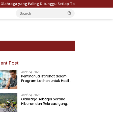
ga yang Paling Ditunggu Setiap Tahun oleh Penggemar Dunia
ent Post
April 24, 2026
Pentingnya Istirahat dalam
Program Latihan untuk Hasil
Maksimal
April 24, 2026
Olahraga sebagai Sarana
Hiburan dan Rekreasi yang
ram Bantuan Sosial dan
Pentingnya Pendidikan
P
Semakin Digemari
ivitasnya
Karakter dalam Kehidupan
T