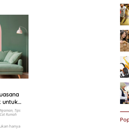
Suasana
k untuk
 Nyaman
,
Tips
Cat Rumah
Pop
 bukan hanya