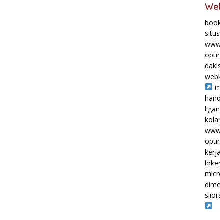
Web
book
situ
www.
opti
daki
webk
m
hand
liga
kol
www.
opti
kerj
loke
micr
dime
siior