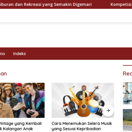
 dan Rekreasi yang Semakin Digemari
Kompetisi Olahra
kno
Indeks
man
Rec
Vintage yang Kembali
Cara Menemukan Selera Musik
Prog
di Kalangan Anak
yang Sesuai Kepribadian
Efekt