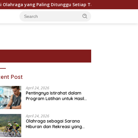
hraga yang Paling Ditunggu Setiap Tahun oleh Penggemar Duni
ent Post
April 24, 2026
Pentingnya Istirahat dalam
Program Latihan untuk Hasil
Maksimal
April 24, 2026
Olahraga sebagai Sarana
Hiburan dan Rekreasi yang
ram Bantuan Sosial dan
Pentingnya Pendidikan
P
Semakin Digemari
ivitasnya
Karakter dalam Kehidupan
T