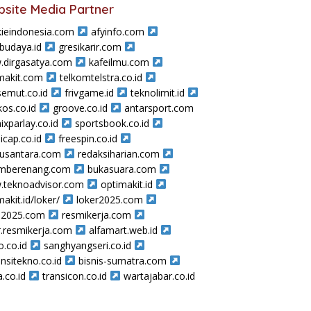
site Media Partner
ieindonesia.com
afyinfo.com
sbudaya.id
gresikarir.com
dirgasatya.com
kafeilmu.com
makit.com
telkomtelstra.co.id
semut.co.id
frivgame.id
teknolimit.id
os.co.id
groove.co.id
antarsport.com
ixparlay.co.id
sportsbook.co.id
icap.co.id
freespin.co.id
nusantara.com
redaksiharian.com
amberenang.com
bukasuara.com
teknoadvisor.com
optimakit.id
makit.id/loker/
loker2025.com
a2025.com
resmikerja.com
r.resmikerja.com
alfamart.web.id
o.co.id
sanghyangseri.co.id
nsitekno.co.id
bisnis-sumatra.com
a.co.id
transicon.co.id
wartajabar.co.id