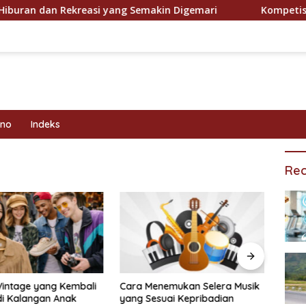
an dan Rekreasi yang Semakin Digemari
Kompetisi Ola
kno
Indeks
Rec
Vintage yang Kembali
Cara Menemukan Selera Musik
Prog
di Kalangan Anak
yang Sesuai Kepribadian
Efekt