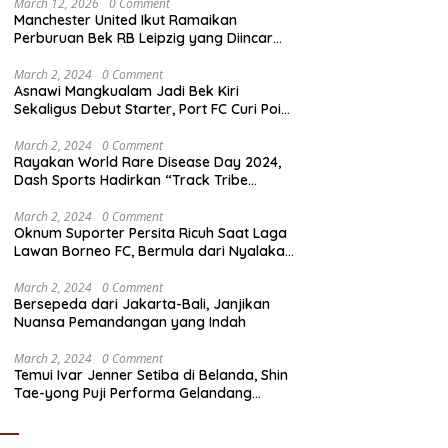
March 12, 2026
0 Comment
Manchester United Ikut Ramaikan
Perburuan Bek RB Leipzig yang Diincar
Liverpool dan Arsenal
March 2, 2024
0 Comment
Asnawi Mangkualam Jadi Bek Kiri
Sekaligus Debut Starter, Port FC Curi Poin
Penting di Kandang Khon Kaen United
March 2, 2024
0 Comment
Rayakan World Rare Disease Day 2024,
Dash Sports Hadirkan “Track Tribe
Showdown”
March 2, 2024
0 Comment
Oknum Suporter Persita Ricuh Saat Laga
Lawan Borneo FC, Bermula dari Nyalakan
Flare
March 2, 2024
0 Comment
Bersepeda dari Jakarta-Bali, Janjikan
Nuansa Pemandangan yang Indah
March 2, 2024
0 Comment
Temui Ivar Jenner Setiba di Belanda, Shin
Tae-yong Puji Performa Gelandang
Timnas Indonesia meski FC Utrecht Kalah