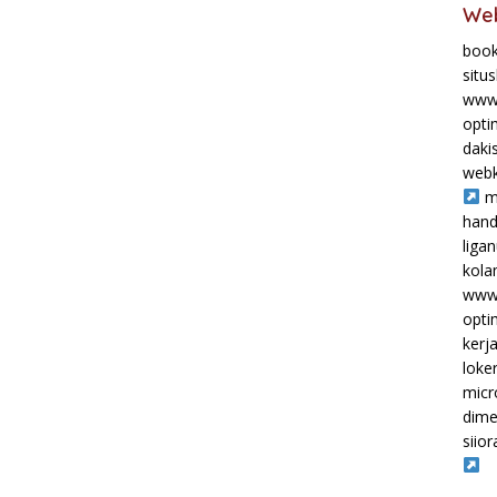
Web
book
situ
www.
opti
daki
webk
m
hand
liga
kol
www.
opti
kerj
loke
micr
dime
siior