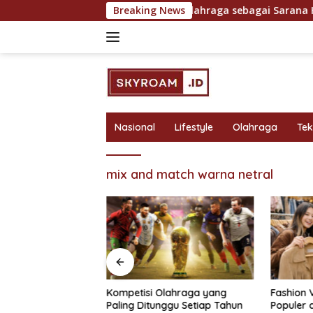
Skip
n untuk Hasil Maksimal
Breaking News
Olahraga sebagai Sarana Hibur
to
content
Nasional
Lifestyle
Olahraga
Te
mix and match warna netral
bagai Sarana
Kompetisi Olahraga yang
Fashion 
 Rekreasi yang
Paling Ditunggu Setiap Tahun
Populer 