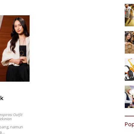
uk
Inspirasi Outfit
ekinian
Pop
mbang, namun
gi…