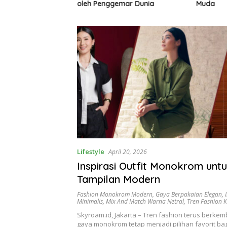
gemari
oleh Penggemar Dunia
Muda
Lifestyle
April 20, 2026
Inspirasi Outfit Monokrom unt
Tampilan Modern
Fashion Monokrom Modern
,
Gaya Berpakaian Elegan
,
Minimalis
,
Mix And Match Warna Netral
,
Tren Fashion K
Skyroam.id, Jakarta – Tren fashion terus berke
gaya monokrom tetap menjadi pilihan favorit ba