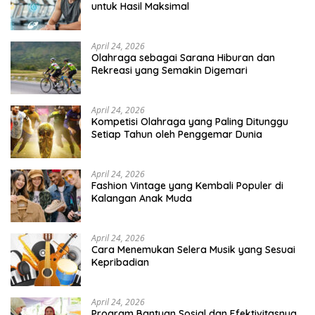
untuk Hasil Maksimal
April 24, 2026
Olahraga sebagai Sarana Hiburan dan
Rekreasi yang Semakin Digemari
April 24, 2026
Kompetisi Olahraga yang Paling Ditunggu
Setiap Tahun oleh Penggemar Dunia
April 24, 2026
Fashion Vintage yang Kembali Populer di
Kalangan Anak Muda
April 24, 2026
Cara Menemukan Selera Musik yang Sesuai
Kepribadian
April 24, 2026
Program Bantuan Sosial dan Efektivitasnya