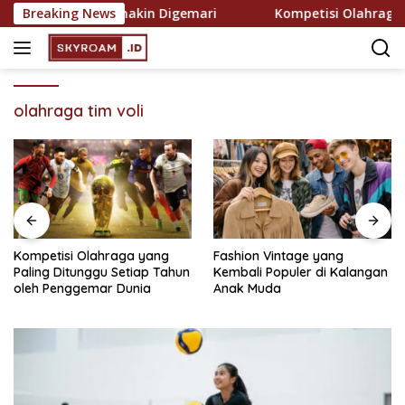
Skip
ekreasi yang Semakin Digemari
Breaking News
Kompetisi Olahraga ya
to
content
olahraga tim voli
Kompetisi Olahraga yang
Fashion Vintage yang
Paling Ditunggu Setiap Tahun
Kembali Populer di Kalangan
oleh Penggemar Dunia
Anak Muda