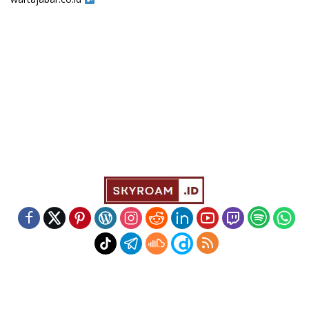
Indeks
Kode Etik
Redaksi
Disclaimer
Pedoman Media Siber