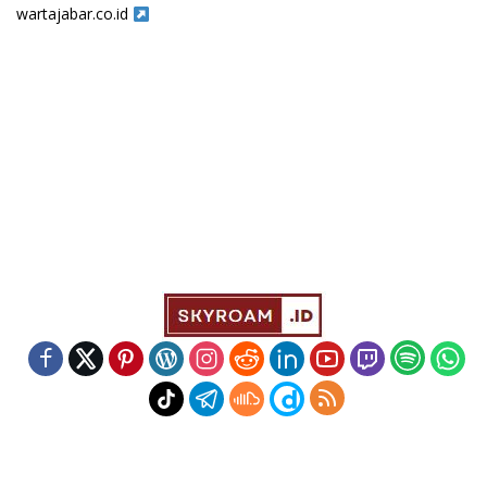
wartajabar.co.id
Indeks
Kode Etik
Redaksi
Disclaimer
Pedoman Media Siber