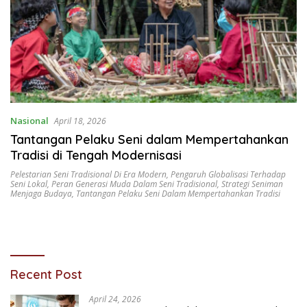
Nasional
April 18, 2026
Tantangan Pelaku Seni dalam Mempertahankan
Tradisi di Tengah Modernisasi
Pelestarian Seni Tradisional Di Era Modern
,
Pengaruh Globalisasi Terhadap
Seni Lokal
,
Peran Generasi Muda Dalam Seni Tradisional
,
Strategi Seniman
Menjaga Budaya
,
Tantangan Pelaku Seni Dalam Mempertahankan Tradisi
Recent Post
April 24, 2026