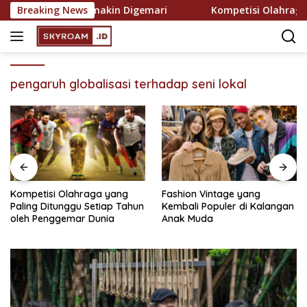
Skip
Rekreasi yang Semakin Digemari
Breaking News
Kompetisi Olahraga y
to
content
pengaruh globalisasi terhadap seni lokal
Kompetisi Olahraga yang
Fashion Vintage yang
Paling Ditunggu Setiap Tahun
Kembali Populer di Kalangan
oleh Penggemar Dunia
Anak Muda