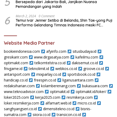
5
Bersepeda dari Jakarta-Bali, Janjikan Nuansa
Pemandangan yang Indah
6
March 2, 2024
0 Comment
Temui Ivar Jenner Setiba di Belanda, Shin Tae-yong Puji
Performa Gelandang Timnas Indonesia meski FC
Utrecht Kalah
Website Media Partner
bookieindonesia.com
afyinfo.com
situsbudaya.id
gresikarir.com
www.dirgasatya.com
kafeilmu.com
optimakit.com
telkomtelstra.co.id
dakisemut.co.id
frivgame.id
teknolimit.id
webkos.co.id
groove.co.id
antarsport.com
mixparlay.co.id
sportsbook.co.id
handicap.co.id
freespin.co.id
liganusantara.com
redaksiharian.com
kolamberenang.com
bukasuara.com
www.teknoadvisor.com
optimakit.id
optimakit.id/loker/
loker2025.com
kerja2025.com
resmikerja.com
loker.resmikerja.com
alfamart.web.id
micro.co.id
sanghyangseri.co.id
dimensitekno.co.id
bisnis-
sumatra.com
siiora.co.id
transicon.co.id