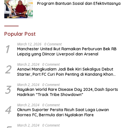
Program Bantuan Sosial dan Efektivitasnya
Popular Post
1
March 12, 2026
0 Comment
Manchester United Ikut Ramaikan Perburuan Bek RB
Leipzig yang Diincar Liverpool dan Arsenal
2
March 2, 2024
0 Comment
Asnawi Mangkualam Jadi Bek Kiri Sekaligus Debut
Starter, Port FC Curi Poin Penting di Kandang Khon
Kaen United
3
March 2, 2024
0 Comment
Rayakan World Rare Disease Day 2024, Dash Sports
Hadirkan “Track Tribe Showdown”
4
March 2, 2024
0 Comment
Oknum Suporter Persita Ricuh Saat Laga Lawan
Borneo FC, Bermula dari Nyalakan Flare
March 2, 2024
0 Comment